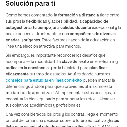
Solución para ti
Como hemos comentado, la
formación a distancia
tiene entre
sus
pros
la
flexibilidad y accesibilidad
, la
capacidad de
autogestionar tu tiempo
, una
calidad docente
excepcional y la
rica experiencia de interactuar con
compañeros de diversas
edades y orígenes
. Estos factores hacen de la educación en
línea una elección atractiva para muchos.
Sin embargo, es importante reconocer los desafíos que
acompaña esta modalidad. La
clave del éxito
en el e-learning
radica en la constancia
y en la habilidad para
planificar
eficazmente
tu ritmo de estudios. Aquí es donde nuestros
consejos para estudiar en línea con éxito
pueden marcar la
diferencia, guiándote para que aproveches al máximo esta
modalidad de aprendizaje. Al implementar estos consejos, te
encontrarás bien equipado para superar los retos y alcanzar
tus objetivos académicos y profesionales.
Una vez considerados los pros y los contras, llega el momento
crucial de tomar una decisión sobre tu futuro educativo. ¿
Estás
listo para asumir el reto de estudiar en línea
? En UNIR México,