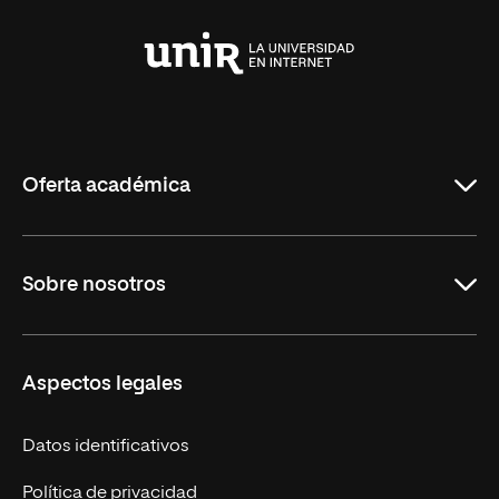
Universidad
Internacional
de
La
Rioja
Oferta académica
Maestrías en línea
Sobre nosotros
Licenciaturas en línea
Másteres Europeos
UNIR en México
Aspectos legales
Cursos Europeos
Nuestros alumnos
Títulos Americanos
Únete a nosotros
Datos identificativos
Alianza Newman
Actualidad
Política de privacidad