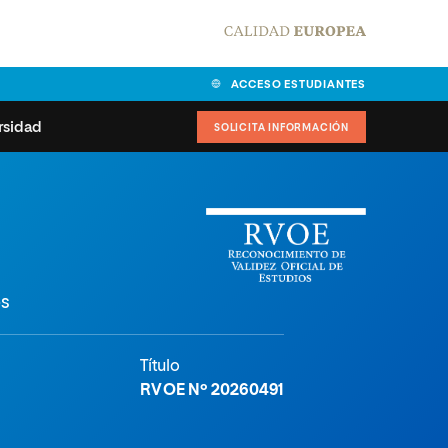
ACCESO ESTUDIANTES
rsidad
SOLICITA INFORMACIÓN
alidad
universitarias y
Carta del Rector
ciones
Nuestros alumnos
MPES
matricularse
os
Órganos de gobierno
sitos de acceso
Normas de funcionamiento
dad
ladora de becas
Título
Claustro
nios institucionales
RVOE Nº 20260491