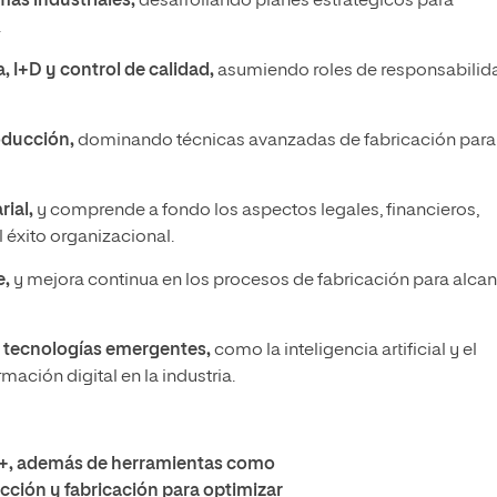
mas industriales,
desarrollando planes estratégicos para
.
, I+D y control de calidad,
asumiendo roles de responsabilid
oducción,
dominando técnicas avanzadas de fabricación para
ial,
y comprende a fondo los aspectos legales, financieros,
l éxito organizacional.
e,
y mejora continua en los procesos de fabricación para alcan
y tecnologías emergentes,
como la inteligencia artificial y el
rmación digital en la industria.
++, además de herramientas como
cción y fabricación para optimizar