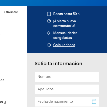
Claustro
Becas hasta 50%
¡Abierta nueva
convocatoria!
a
Mensualidades
congeladas
Calcular beca
Solicita información
nes
n
as y