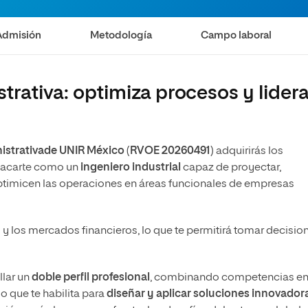
Admisión
Metodología
Campo laboral
strativa: optimiza procesos y lider
a
inistrativade UNIR México
(
RVOE 20260491
) adquirirás los
stacarte como un
ingeniero industrial
capaz de proyectar,
optimicen las operaciones en áreas funcionales de empresas
 y los mercados financieros, lo que te permitirá tomar decisio
lar un
doble perfil profesional
, combinando competencias e
lo que te habilita para
diseñar y aplicar soluciones innovador