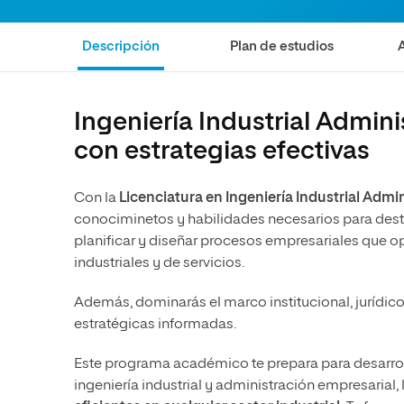
Ciencias Políticas y Relaciones
Comunicación y Mercadotecnia
Ciencias Sociales
Internacionales
Descripción
Plan de estudios
Humanidades
Ciencias Criminológicas y de la
Seguridad
Artes
Humanidades
Música
Ingeniería Industrial Admini
con estrategias efectivas
Artes
Educación
Música
Comunicación y Mercadotecni
Con la
Licenciatura en Ingeniería Industrial Adm
Ciencias Sociales
Economía y Negocios
conociminetos y habilidades necesarios para de
planificar y diseñar procesos empresariales que 
industriales y de servicios.
Además, dominarás el marco institucional, jurídico
estratégicas informadas.
Este programa académico te prepara para desarrol
ingeniería industrial y administración empresarial, 