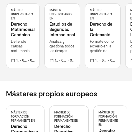
MÁSTER
MÁSTER
MÁSTER
UNIVERSITARIO
UNIVERSITARIO
UNIVERSITARIO
U
EN
EN
EN
Derecho
Estudios de
Derecho de
Matrimonial
Seguridad
la
Canónico
Internacional
Ordenación
del Territorio
Defiende
Analiza y
Fórmate como
D
y del
causas
gestiona todos
experto en la
Urbanismo
matrimoniales
los riesgos
gestión de
p
en tribunales
globales con
proyectos
l
eclesiásticos,
1 curso
60 ECTS
02 nov 2026
una formación
1 curso
60 ECTS
02 nov 2026
urbanos y
1 curso
60 ECTS
02 nov 2026
g
aplicando las
adaptada a la
sostenibles
c
últimas
realidad
con una visión
i
reformas del
mundial
integral y
c
Código de
multidisciplinar
1983
Másteres propios europeos
MÁSTER DE
MÁSTER DE
MÁSTER DE
FORMACIÓN
FORMACIÓN
FORMACIÓN
PERMANENTE EN
PERMANENTE EN
PERMANENTE
EN
Derecho
Derecho
Derecho