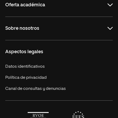
Oferta académica
Maestrías en línea
Sobre nosotros
Licenciaturas en línea
Másteres Europeos
UNIR en México
Aspectos legales
Cursos Europeos
Nuestros alumnos
Títulos Americanos
Únete a nosotros
Datos identificativos
Alianza Newman
Actualidad
Política de privacidad
Solicita información
Canal de consultas y denuncias