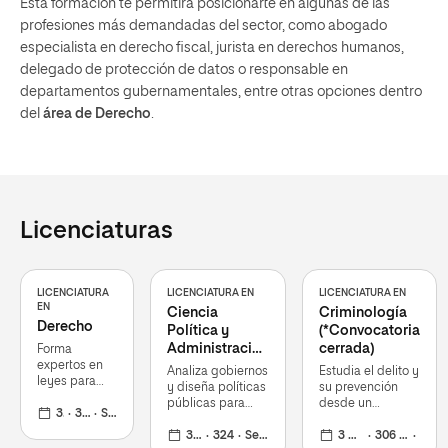
Esta formación te permitirá posicionarte en algunas de las
profesiones más demandadas del sector, como abogado
especialista en derecho fiscal, jurista en derechos humanos,
delegado de protección de datos o responsable en
departamentos gubernamentales, entre otras opciones dentro
del
área de Derecho
.
Licenciaturas
LICENCIATURA
LICENCIATURA EN
LICENCIATURA EN
EN
Ciencia
Criminología
Derecho
Política y
(*Convocatoria
Administración
cerrada)
Forma
expertos en
Pública
Analiza gobiernos
Estudia el delito y
leyes para
y diseña políticas
su prevención
actuar en
públicas para
desde un
ámbitos
3 años
324
Septiembre 2026
mejorar la gestión
enfoque legal,
jurídicos,
estatal
3 años
324
Septiembre 2026
social y
3 años
306 ECTS
empresariales