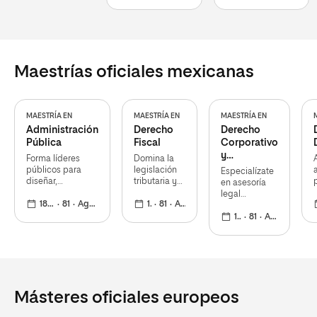
psicológico
o del sector
público
Maestrías oficiales mexicanas
MAESTRÍA EN
MAESTRÍA EN
MAESTRÍA EN
Administración
Derecho
Derecho
Pública
Fiscal
Corporativo
y
Forma líderes
Domina la
Empresarial
públicos para
legislación
Especialízate
diseñar,
tributaria y
en asesoría
implementar y
fiscal para
legal
evaluar políticas
18 meses
81
Agosto 2026
optimizar la
18 meses
81
Agosto 2026
empresarial,
eficientes en el
planificación
fusiones,
18 meses
81
Agosto 2026
sector
y defensa
contratos y
gubernamental
ante
f
cumplimiento
autoridades
normativo
Másteres oficiales europeos