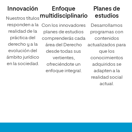
Innovación
Enfoque
Planes de
multidisciplinario
estudios
Nuestros títulos
responden a la
Con los innovadores
Desarrollamos
realidad de la
planes de estudios
programas con
práctica del
comprenderás cada
contenidos
derecho y a la
área del Derecho
actualizados para
evolución del
desde todas sus
que los
ámbito jurídico
vertientes,
conocimientos
en la sociedad.
ofreciéndote un
adquiridos se
enfoque integral.
adapten a la
realidad social
actual.