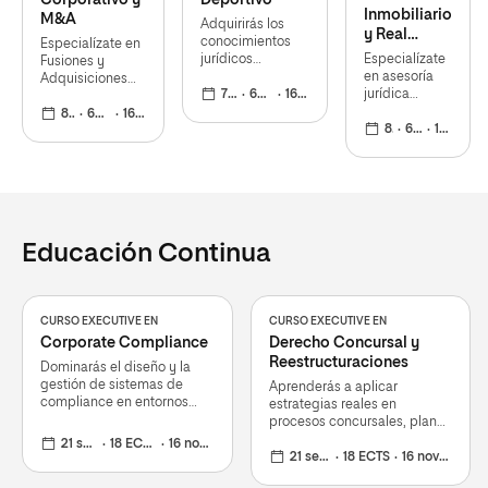
Corporativo y
Deportivo
Inmobiliario
M&A
Adquirirás los
y Real
conocimientos
Especialízate en
Estate
jurídicos
Especialízate
Fusiones y
necesarios para
en asesoría
Adquisiciones
asesorar a
7 meses
60 ECTS
16 nov 2026
jurídica
(M&A) con un
entidades
inmobiliaria:
máster práctico
8 meses
60 ECTS
16 nov 2026
deportivas,
dominarás
8 meses
60 ECTS
16 nov 2026
que combina
gestionar
contratos,
sólidos
contratos,
due
fundamentos
resolver
diligence,
jurídicos en
conflictos y
gestión
Derecho
aplicar la
urbanística,
Mercantil, Civil y
normativa
fiscalidad y
Laboral, con
Educación Continua
nacional e
sostenibilidad
habilidades
internacional en
aplicada al
financieras y
el ámbito del
sector real
contables
deporte
estate
CURSO EXECUTIVE EN
CURSO EXECUTIVE EN
Corporate Compliance
Derecho Concursal y
Reestructuraciones
Dominarás el diseño y la
gestión de sistemas de
Aprenderás a aplicar
compliance en entornos
estrategias reales en
globales. Fórmate online y
procesos concursales, planes
prepárate para liderar
de reestructuración y
21 semanas
18 ECTS
16 nov 2026
programas de
liquidación, y prepárate para
21 semanas
18 ECTS
16 nov 2026
cumplimiento en empresas
ejercer como Administrador