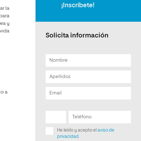
¡Inscríbete!
ar la
 para
nea y
vida
Solicita información
so a