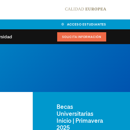
ACCESO ESTUDIANTES
rsidad
SOLICITA INFORMACIÓN
alidad
universitarias y
Carta del Rector
ciones
Nuestros alumnos
MPES
matricularse
Órganos de gobierno
sitos de acceso
Normas de funcionamiento
dad
ladora de becas
Becas
Claustro
nios institucionales
Universitarias
Inicio | Primavera
2025