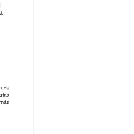
l
l.
 una
rías
 más