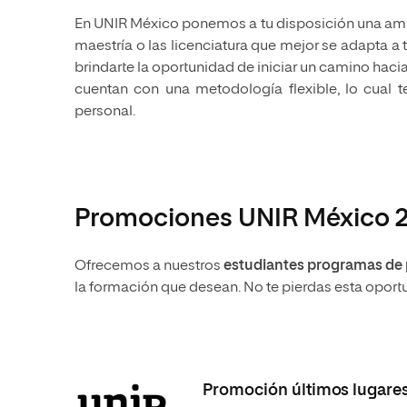
Ciencias Políticas y Relaciones
En UNIR México ponemos a tu disposición una amp
Comunicación y Mercadotecnia
Ciencias Sociales
Internacionales
maestría o las licenciatura que mejor se adapta a
Humanidades
brindarte la oportunidad de iniciar un camino hac
Ciencias Criminológicas y de la
Seguridad
Artes
cuentan con una metodología flexible, lo cual t
personal.
Humanidades
Música
Artes
Educación
Música
Comunicación y Mercadotecni
Ciencias Sociales
Economía y Negocios
Promociones UNIR México 
Ofrecemos a nuestros
estudiantes programas de 
la formación que desean. No te pierdas esta oport
Promoción últimos lugares