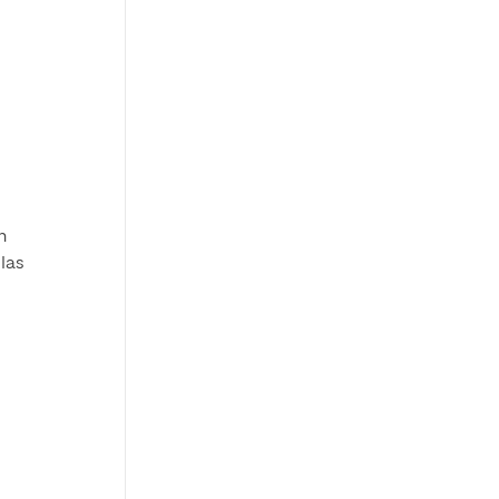
n
 las