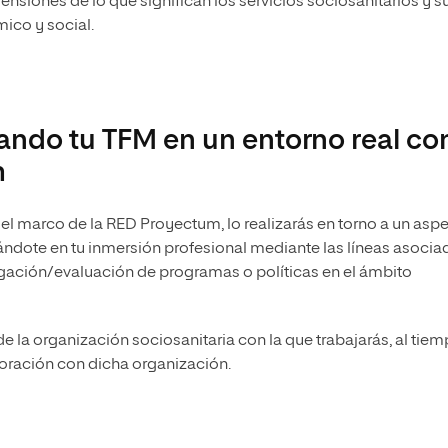
nsiones de lo que significan los servicios sociosanitarios y s
ico y social.
ando tu TFM en un entorno real co
m
n el marco de la RED Proyectum, lo realizarás en torno a un asp
ándote en tu inmersión profesional mediante las líneas asocia
igación/evaluación de programas o políticas en el ámbito
e la organización sociosanitaria con la que trabajarás, al tie
boración con dicha organización.