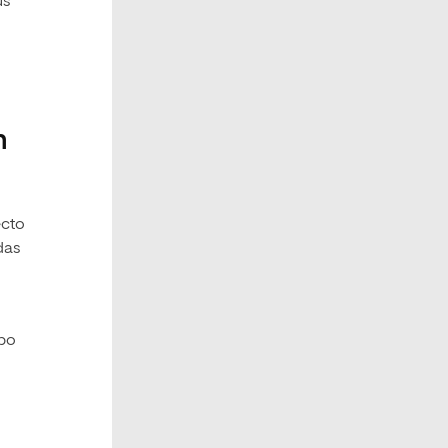
us
n
ecto
das
mpo