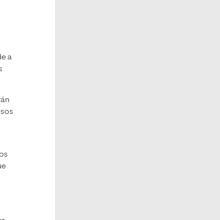
de a
s
rán
esos
mos
ue