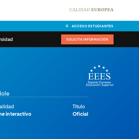
ACCESO ESTUDIANTES
rsidad
SOLICITA INFORMACIÓN
alidad
universitarias y
Carta del Rector
ciones
Nuestros alumnos
MPES
matricularse
dole
Órganos de gobierno
sitos de acceso
Normas de funcionamiento
alidad
Titulo
dad
ladora de becas
ne interactivo
Oficial
Claustro
nios institucionales