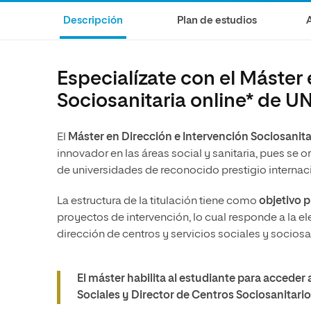
Ciencias Políticas y Relaciones
Comunicación y Mercadotecnia
Ciencias Sociales
Descripción
Plan de estudios
Internacionales
Humanidades
Ciencias Criminológicas y de la
Seguridad
Artes
Especialízate con el Máster 
Humanidades
Música
Sociosanitaria online* de U
Artes
Educación
Música
Comunicación y Mercadotecni
El
Máster en Dirección e Intervención Sociosanita
innovador en las áreas social y sanitaria, pues se 
Ciencias Sociales
Economía y Negocios
de universidades de reconocido prestigio internac
La estructura de la titulación tiene como
objetivo p
proyectos de intervención, lo cual responde a la 
dirección de centros y servicios sociales y sociosa
El máster habilita al estudiante para acceder
Sociales y Director de Centros Sociosanitarios