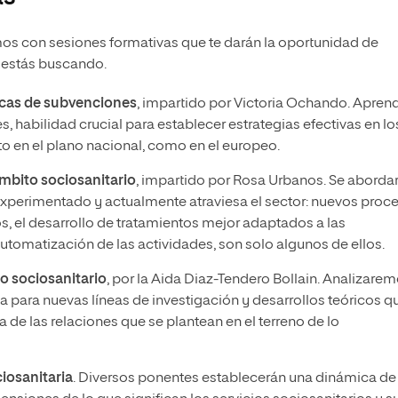
mos con sesiones formativas que te darán la oportunidad de
e estás buscando.
icas de subvenciones
, impartido por Victoria Ochando. Apren
s, habilidad crucial para establecer estrategias efectivas en lo
o en el plano nacional, como en el europeo.
mbito sociosanitario
, impartido por Rosa Urbanos. Se aborda
experimentado y actualmente atraviesa el sector: nuevos proc
uos, el desarrollo de tratamientos mejor adaptados a las
utomatización de las actividades, son solo algunos de ellos.
o sociosanitario
, por la Aida Diaz-Tendero Bollain. Analizare
ta para nuevas líneas de investigación y desarrollos teóricos q
 de las relaciones que se plantean en el terreno de lo
ciosanitaria
. Diversos ponentes establecerán una dinámica de