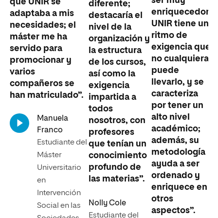
ser muy
que UNIR se
diferente;
enriquecedor.
adaptaba a mis
destacaría el
UNIR tiene un
necesidades; el
nivel de la
ritmo de
máster me ha
organización y
exigencia que
servido para
la estructura
no cualquiera
promocionar y
de los cursos,
puede
varios
así como la
llevarlo, y se
compañeros se
exigencia
caracteriza
han matriculado”.
impartida a
por tener un
todos
alto nivel
Manuela
nosotros, con
académico;
Franco
profesores
además, su
Estudiante del
que tenían un
metodología
Máster
conocimiento
ayuda a ser
profundo de
Universitario
ordenado y
las materias”.
en
enriquece en
Intervención
otros
Nolly Cole
Social en las
aspectos”.
Estudiante del