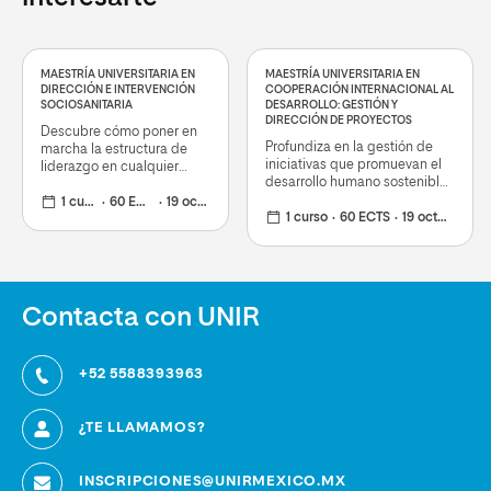
MAESTRÍA UNIVERSITARIA EN
MAESTRÍA UNIVERSITARIA EN
DIRECCIÓN E INTERVENCIÓN
COOPERACIÓN INTERNACIONAL AL
SOCIOSANITARIA
DESARROLLO: GESTIÓN Y
DIRECCIÓN DE PROYECTOS
Descubre cómo poner en
Profundiza en la gestión de
marcha la estructura de
iniciativas que promuevan el
liderazgo en cualquier
desarrollo humano sostenible
organización de esta
y la acción humanitaria
índole
1 curso
60 ECTS
19 octubre 2026
1 curso
60 ECTS
19 octubre 2026
Contacta con UNIR
+52 5588393963
¿TE LLAMAMOS?
INSCRIPCIONES@UNIRMEXICO.MX