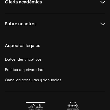
Oferta académica
Maestrías en línea
Sobre nosotros
Licenciaturas en línea
Másteres Europeos
UNIR en México
Aspectos legales
Cursos Europeos
Nuestros alumnos
Títulos Americanos
Únete a nosotros
Datos identificativos
Alianza Newman
Actualidad
Política de privacidad
Solicita información
Canal de consultas y denuncias