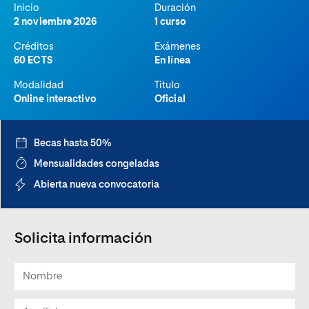
Inicio
Duración
2 noviembre 2026
1 curso
Créditos
Exámenes
60 ECTS
En línea
Modalidad
Titulo
Online interactivo
Oficial
Becas hasta 50%
Mensualidades congeladas
Abierta nueva convocatoria
Solicita información