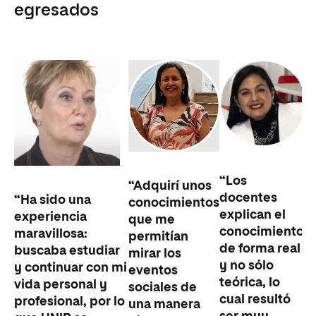
egresados
“Los
“Adquirí unos
docentes
“Ha sido una
conocimientos
explican el
experiencia
que me
conocimiento
maravillosa:
permitían
de forma real
buscaba estudiar
mirar los
y no sólo
y continuar con mi
eventos
teórica, lo
vida personal y
sociales de
cual resultó
profesional, por lo
una manera