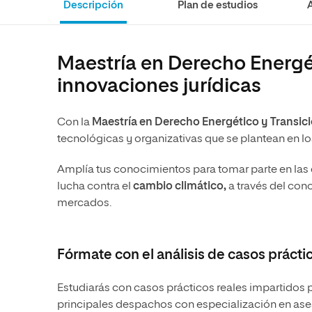
Descripción
Plan de estudios
Ciencias Políticas y Relaciones
Comunicación y Mercadotecnia
Ciencias Sociales
Internacionales
Humanidades
Ciencias Criminológicas y de la
Maestría en Derecho Energét
Seguridad
Artes
innovaciones jurídicas
Humanidades
Música
Artes
Educación
Con la
Maestría en Derecho Energético y Transic
Música
Comunicación y Mercadotecni
tecnológicas y organizativas que se plantean en lo
Ciencias Sociales
Economía y Negocios
Amplía tus conocimientos para tomar parte en las 
lucha contra el
cambio climático,
a través del con
mercados.
Fórmate con el análisis de casos prácti
Estudiarás con casos prácticos reales impartidos 
principales despachos con especialización en ases