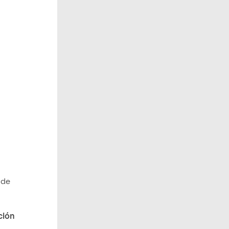
 de
ción