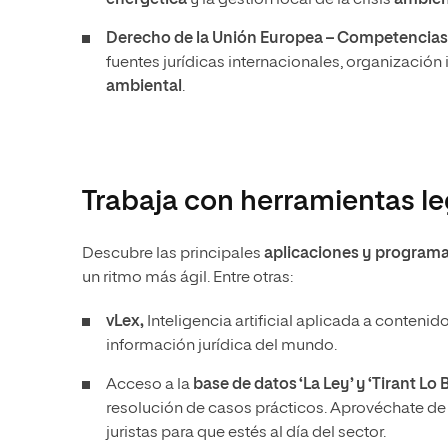
energética
y la gestión local de la crisis
ambien
Derecho de la Unión Europea – Competencias
fuentes jurídicas internacionales, organizació
ambiental
.
Trabaja con herramientas l
Descubre las principales
aplicaciones y program
un ritmo más ágil. Entre otras:
vLex,
Inteligencia artificial aplicada a conteni
información jurídica del mundo.
Acceso a la
base de datos ‘La Ley’ y ‘Tirant Lo 
resolución de casos prácticos. Aprovéchate de 
juristas para que estés al día del sector.