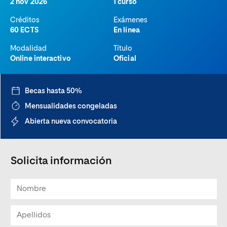
2 nov 2026
1 curso
Créditos
Exámenes
60 ECTS
En línea
Modalidad
Título
Online interactivo
Oficial
Becas hasta 50%
Mensualidades congeladas
Abierta nueva convocatoria
Solicita información