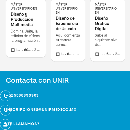
MÁSTER
MÁSTER
MÁSTER
UNIVERSITARIO EN
UNIVERSITARIO
UNIVERSITARIO
EN
EN
Diseño y
Diseño de
Diseño
Producción
Experiencia
Gráfico
Multimedia
de Usuario
Digital
Domina Unity, la
Aquí comienza
Sube al
edición de vídeos,
tu carrera
siguiente nivel
la programación
como
de
asistida por IA y
diseñador de
especialización
las claves de la
1 curso
60 ECTS
2 nov 2026
interfaces para
1 curso
60 ECTS
16 mar 2026
digital con la
1 curso
60 ECTS
2 nov 2026
dirección de
web, apps y
aplicación de
equipos digitales
cualquier tipo
nuevos
de software
lenguajes
visuales
Contacta con UNIR
+52 5588393963
INSCRIPCIONES@UNIRMEXICO.MX
¿TE LLAMAMOS?