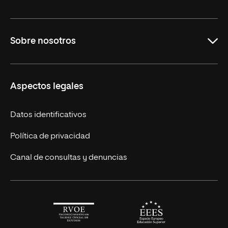
Maestrías en línea
Sobre nosotros
Licenciaturas en línea
Másteres Europeos
UNIR en México
Aspectos legales
Cursos Europeos
Nuestros alumnos
Títulos Americanos
Únete a nosotros
Datos identificativos
Alianza Newman
Actualidad
Política de privacidad
Solicita información
Canal de consultas y denuncias