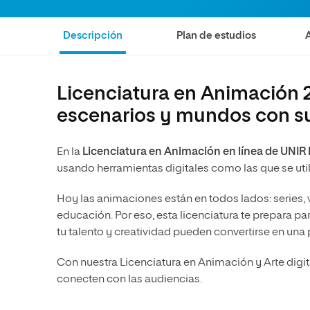
Ciencias Políticas y Relaciones
Comunicación y Mercadotecnia
Ciencias Sociales
Internacionales
Descripción
Plan de estudios
Humanidades
Ciencias Criminológicas y de la
Seguridad
Artes
Humanidades
Música
Licenciatura en Animación 2
escenarios y mundos con su
Artes
Educación
Música
Comunicación y Mercadotecni
En la
Licenciatura en Animación en línea
de UNIR
Ciencias Sociales
Economía y Negocios
usando herramientas digitales como las que se uti
Hoy las animaciones están en todos lados: series, 
educación. Por eso, esta licenciatura te prepara 
tu talento y creatividad pueden convertirse en una 
Con nuestra Licenciatura en Animación y Arte digita
conecten con las audiencias.