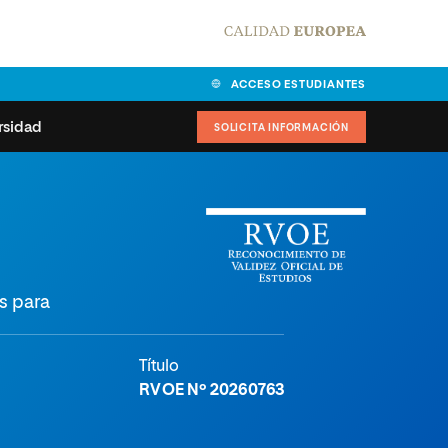
ACCESO ESTUDIANTES
rsidad
SOLICITA INFORMACIÓN
alidad
universitarias y
Carta del Rector
ciones
Nuestros alumnos
MPES
matricularse
s para
Órganos de gobierno
sitos de acceso
Normas de funcionamiento
dad
ladora de becas
Título
Claustro
nios institucionales
RVOE Nº 20260763