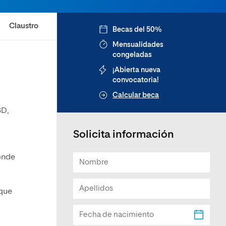
Claustro
Becas del 50%
Mensualidades
congeladas
¡Abierta nueva
convocatoria!
Calcular beca
3D,
Solicita información
donde
 que