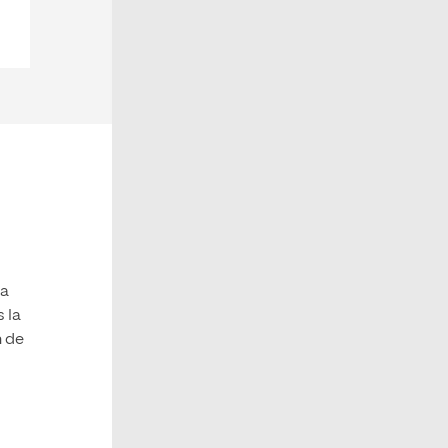
la
 la
n de