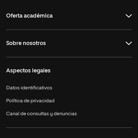
La
Rioja
Oferta académica
Maestrías en línea
Sobre nosotros
Licenciaturas en línea
Másteres Europeos
UNIR en México
Aspectos legales
Cursos Europeos
Nuestros alumnos
Títulos Americanos
Únete a nosotros
Datos identificativos
Alianza Newman
Actualidad
Política de privacidad
Solicita información
Canal de consultas y denuncias