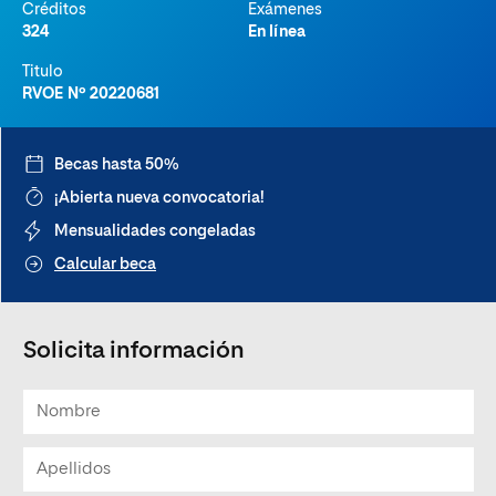
Créditos
Exámenes
324
En línea
Titulo
RVOE Nº 20220681
Becas hasta 50%
¡Abierta nueva convocatoria!
Mensualidades congeladas
Calcular beca
Solicita información