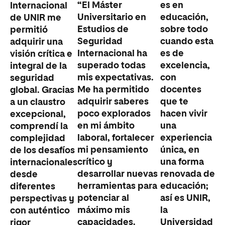
“El Máster
es en
Internacional
Universitario en
educación,
de UNIR me
Estudios de
sobre todo
permitió
Seguridad
cuando esta
adquirir una
Internacional ha
es de
visión crítica e
superado todas
excelencia,
integral de la
mis expectativas.
con
seguridad
Me ha permitido
docentes
global. Gracias
adquirir saberes
que te
a un claustro
poco explorados
hacen vivir
excepcional,
en mi ámbito
una
comprendí la
laboral, fortalecer
experiencia
complejidad
mi pensamiento
única, en
de los desafíos
crítico y
una forma
internacionales
desarrollar nuevas
renovada de
desde
herramientas para
educación;
diferentes
potenciar al
así es UNIR,
perspectivas y
máximo mis
la
con auténtico
capacidades.
Universidad
rigor