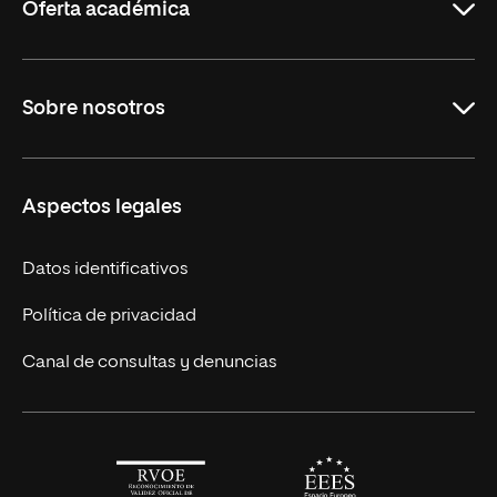
Oferta académica
Maestrías en línea
Sobre nosotros
Licenciaturas en línea
Másteres Europeos
UNIR en México
Aspectos legales
Cursos Europeos
Nuestros alumnos
Títulos Americanos
Únete a nosotros
Datos identificativos
Alianza Newman
Actualidad
Política de privacidad
Solicita información
Canal de consultas y denuncias