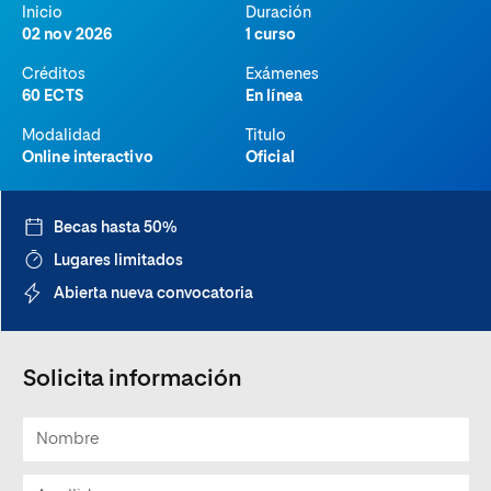
Inicio
Duración
02 nov 2026
1 curso
Créditos
Exámenes
60 ECTS
En línea
Modalidad
Titulo
Online interactivo
Oficial
Becas hasta 50%
Lugares limitados
Abierta nueva convocatoria
Solicita información