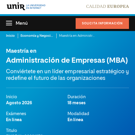
Menú
SOLICITA INFORMACIÓN
Inicio
Economía y Negocios
Maestría en Administración de Empresas (MBA)
Maestría en
Administración de Empresas (MBA)
Conviértete en un líder empresarial estratégico y
redefine el futuro de las organizaciones
Inicio
Duración
Agosto 2026
18 meses
Exámenes
Modalidad
En línea
En línea
Titulo