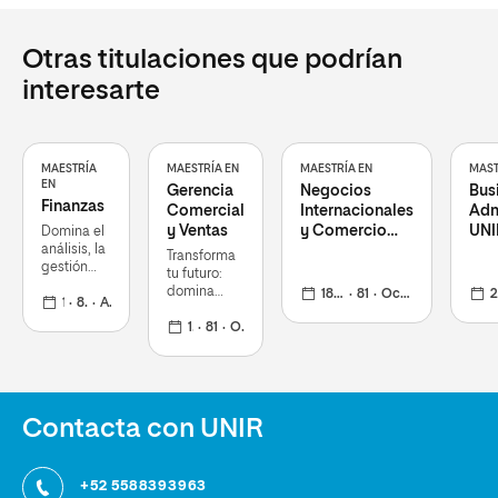
Otras titulaciones que podrían
interesarte
MAESTRÍA
MAESTRÍA EN
MAESTRÍA EN
MAST
EN
Gerencia
Negocios
Bus
Finanzas
Comercial
Internacionales
Adm
y Ventas
y Comercio
UNI
Domina el
análisis, la
Exterior
MIU
Transforma
gestión
Uni
tu futuro:
global de
Mia
domina
18 meses
81
Octubre 2026
26 meses
capitales y
18 meses
81
Agosto 2026
estrategias
construye
globales,
18 meses
81
Octubre 2026
la carrera
impulsa
que
equipos de
transforma
alto
el futuro
rendimiento
económico
y alcanza
Contacta con UNIR
de las
posiciones
empresas
directivas.
+52 5588393963