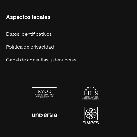
Másteres Europeos
UNIR en México
Aspectos legales
Cursos Europeos
Nuestros alumnos
Títulos Americanos
Únete a nosotros
Datos identificativos
Alianza Newman
Actualidad
Política de privacidad
Solicita información
Canal de consultas y denuncias