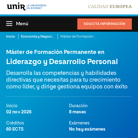
Menú
SOLICITA INFORMACIÓN
Inicio
Economía y Negocios
Máster de Formación Permanente en Liderazgo y Desarrollo Personal
Máster de Formación Permanente en
Liderazgo y Desarrollo Personal
Desarrolla las competencias y habilidades
directivas que necesitas para tu crecimiento
como líder, y dirige gestiona equipos con éxito
Inicio
Duración
02 nov 2026
8 meses
Créditos
Exámenes
60 ECTS
No hay exámenes