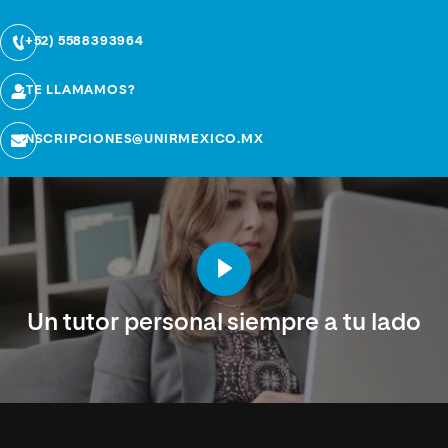
(+52) 5588393964
¿TE LLAMAMOS?
INSCRIPCIONES@UNIRMEXICO.MX
Un tutor personal siempre a tu lado