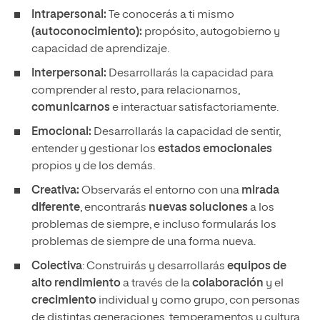
Intrapersonal:
Te conocerás a ti mismo
(autoconocimiento):
propósito, autogobierno y
capacidad de aprendizaje.
Interpersonal:
Desarrollarás la capacidad para
comprender al resto, para relacionarnos,
comunicarnos
e interactuar satisfactoriamente.
Emocional:
Desarrollarás la capacidad de sentir,
entender y gestionar los
estados emocionales
propios y de los demás.
Creativa:
Observarás el entorno con una
mirada
diferente
, encontrarás
nuevas soluciones
a los
problemas de siempre, e incluso formularás los
problemas de siempre de una forma nueva.
Colectiva
: Construirás y desarrollarás
equipos de
alto rendimiento
a través de la
colaboración
y el
crecimiento
individual y como grupo, con personas
de distintas generaciones, temperamentos y cultura.