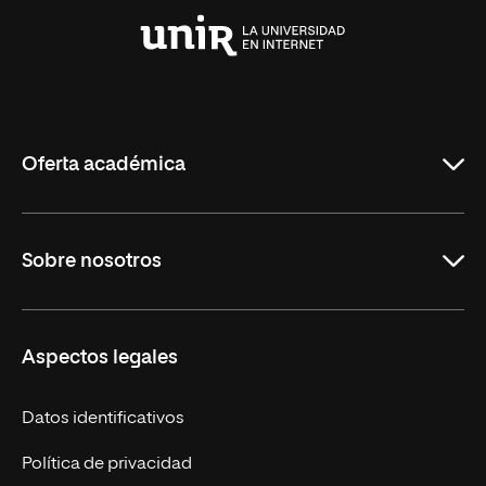
Universidad
Internacional
de
La
Rioja
Oferta académica
Maestrías en línea
Sobre nosotros
Licenciaturas en línea
Másteres Europeos
UNIR en México
Aspectos legales
Cursos Europeos
Nuestros alumnos
Títulos Americanos
Únete a nosotros
Datos identificativos
Alianza Newman
Actualidad
Política de privacidad