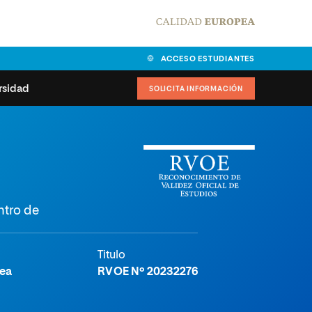
ACCESO ESTUDIANTES
rsidad
SOLICITA INFORMACIÓN
alidad
universitarias y
Carta del Rector
ciones
Nuestros alumnos
MPES
matricularse
ntro de
Órganos de gobierno
sitos de acceso
Normas de funcionamiento
dad
ladora de becas
Titulo
Claustro
nios institucionales
nea
RVOE Nº 20232276