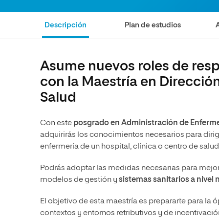
Ciencias Políticas y Relaciones
Comunicación y Mercadotecnia
Ciencias Sociales
Internacionales
Descripción
Plan de estudios
Humanidades
Ciencias Criminológicas y de la
Seguridad
Artes
Humanidades
Música
Asume nuevos roles de res
con la Maestría en Direcció
Artes
Educación
Salud
Música
Comunicación y Mercadotecni
Ciencias Sociales
Economía y Negocios
Con este
posgrado en Administración de Enferm
adquirirás los conocimientos necesarios para dirigi
enfermería de un hospital, clínica o centro de salu
Podrás adoptar las medidas necesarias para mejora
modelos de gestión y
sistemas sanitarios a nivel 
El objetivo de esta maestría es prepararte para la
contextos y entornos retributivos y de incentivaci