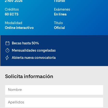
2 nov 2026
1 curso
Créditos
Exámenes
60 ECTS
En línea
Modalidad
Titulo
Online interactivo
Oficial
Becas hasta 50%
Mensualidades congeladas
Abierta nueva convocatoria
Solicita información