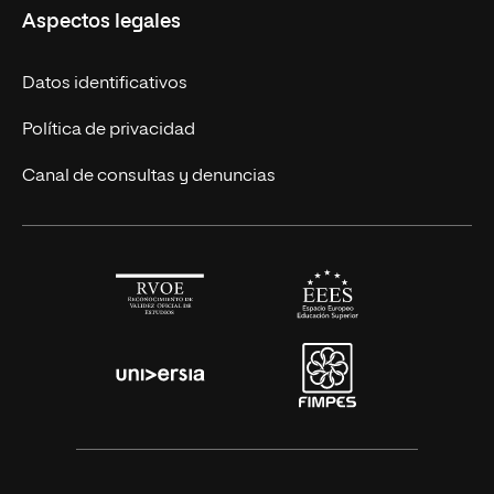
Aspectos legales
Cursos Europeos
Nuestros alumnos
Títulos Americanos
Únete a nosotros
Datos identificativos
Alianza Newman
Actualidad
Política de privacidad
Solicita información
Canal de consultas y denuncias