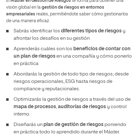
El
Máster en
Gestión de Riesgos
te forma para obtener una
visión global en la
gestión de riesgos en entornos
empresariales
reales, permitiéndote saber cómo gestionarlos
de una manera eficaz.
Sabrás identificar los
diferentes tipos de riesgos
y
afrontar los desafíos en su gestión
Aprenderás cuáles son los
beneficios de contar con
un plan de riesgos
en una compañía y cómo ponerlo
en práctica
Abordarás la gestión de todo tipo de riesgos; desde
riesgos operacionales, ESG hasta riesgos de
compliance y reputacionales.
Optimizarás la gestión de riesgos a través del uso de
mapa de procesos
,
auditorías de riesgos
y control
interno.
Diseñarás un
plan de gestión de riesgos
poniendo
en práctica todo lo aprendido durante el Máster.