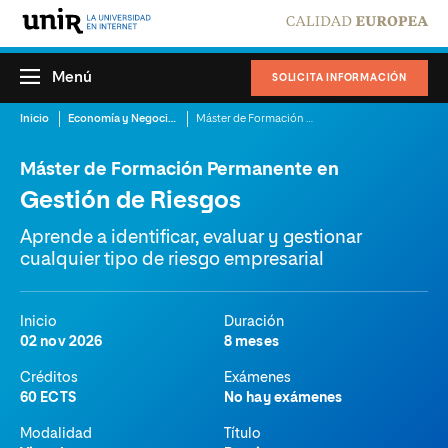
Menú
SOLICITA INFORMACIÓN
Inicio
Economía y Negocios
Máster de Formación Permanente en Gestión de Riesgos
Máster de Formación Permanente en
Gestión de Riesgos
Aprende a identificar, evaluar y gestionar
cualquier tipo de riesgo empresarial
Inicio
Duración
02 nov 2026
8 meses
Créditos
Exámenes
60 ECTS
No hay exámenes
Modalidad
Título