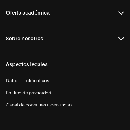
La
Rioja
Oferta académica
Maestrías en línea
Sobre nosotros
Licenciaturas en línea
Másteres Europeos
UNIR en México
Aspectos legales
Cursos Europeos
Nuestros alumnos
Títulos Americanos
Únete a nosotros
Datos identificativos
Alianza Newman
Actualidad
Política de privacidad
Solicita información
Canal de consultas y denuncias