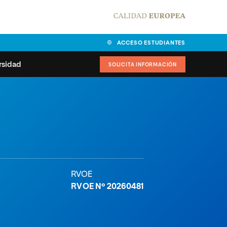
ACCESO ESTUDIANTES
rsidad
SOLICITA INFORMACIÓN
alidad
universitarias y
Carta del Rector
ciones
Nuestros alumnos
MPES
matricularse
Órganos de gobierno
sitos de acceso
Normas de funcionamiento
RVOE
dad
ladora de becas
RVOE Nº 20260481
Claustro
nios institucionales