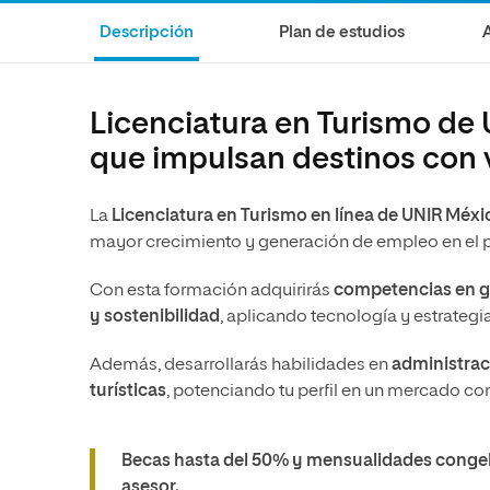
Ciencias Políticas y Relaciones
Comunicación y Mercadotecnia
Ciencias Sociales
Descripción
Plan de estudios
Internacionales
Humanidades
Ciencias Criminológicas y de la
Seguridad
Artes
Licenciatura en Turismo de
Humanidades
Música
que impulsan destinos con v
Artes
Educación
Música
Comunicación y Mercadotecni
La
Licenciatura en Turismo en línea
de UNIR Méxi
mayor crecimiento y generación de empleo en el 
Ciencias Sociales
Economía y Negocios
Con esta formación adquirirás
competencias en ge
y sostenibilidad
, aplicando tecnología y estrategi
Además, desarrollarás habilidades en
administraci
turísticas
, potenciando tu perfil en un mercado co
Becas hasta del 50% y mensualidades congel
asesor.