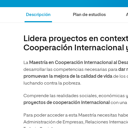
Ciencias Políticas y Relaciones
Comunicación y Mercadotecnia
Ciencias Sociales
Internacionales
Descripción
Plan de estudios
Humanidades
Ciencias Criminológicas y de la
Seguridad
Artes
Humanidades
Música
Lidera proyectos en context
Cooperación Internacional 
Artes
Educación
Música
Comunicación y Mercadotecni
La
Maestría en Cooperación Internacional al Desa
Ciencias Sociales
Economía y Negocios
desarrollar las competencias necesarias para
dar 
promuevan la mejora de la calidad de vida
de los 
luchando contra la pobreza.
Comprende las realidades sociales, económicas y c
proyectos de cooperación internacional
con una v
Para poder acceder a esta Maestría necesitas haber
Administración de Empresas, Relaciones Internacio