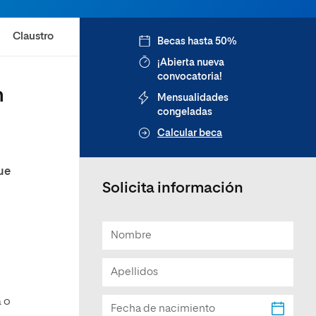
Claustro
Becas hasta 50%
¡Abierta nueva
convocatoria!
n
Mensualidades
congeladas
Calcular beca
ue
Solicita información
a o