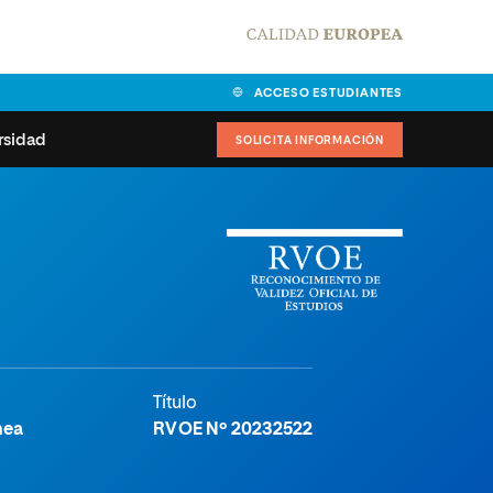
ACCESO ESTUDIANTES
rsidad
SOLICITA INFORMACIÓN
alidad
universitarias y
Carta del Rector
ciones
Nuestros alumnos
MPES
matricularse
Órganos de gobierno
sitos de acceso
Normas de funcionamiento
dad
ladora de becas
Título
Claustro
nios institucionales
nea
RVOE Nº 20232522