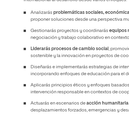
internacional al desarrollo desde varios enfoques:
Analizarás
problemáticas sociales, económica
proponer soluciones desde una perspectiva mul
Gestionarás proyectos y coordinarás
equipos m
negociación y trabajo colaborativo en contextos
Liderarás procesos de cambio social
, promovi
sostenible y la innovación en proyectos de coo
Diseñarás e implementarás estrategias de inter
incorporando enfoques de educación para el de
Aplicarás principios éticos y enfoques basado
intervención responsable en contextos de coop
Actuarás en escenarios de
acción humanitari
desplazamientos forzados, emergencias y desas