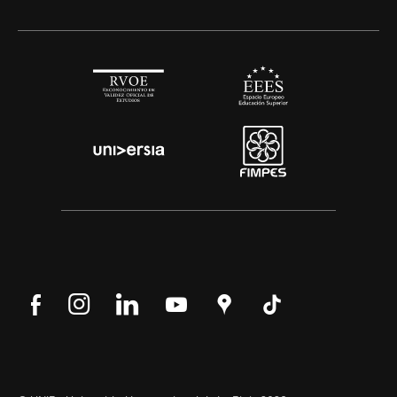
Síguenos
Síguenos
Síguenos
Síguenos
Encuéntranos
Síguenos
en
en
en
en
en
en
Facebook
Instagram
LinkedIn
YouTube
Google
Tik
Maps
Tok