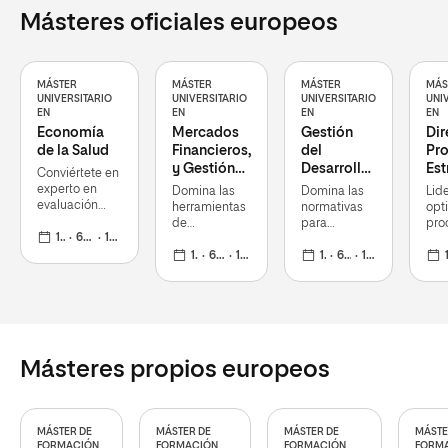
Másteres oficiales europeos
MÁSTER
MÁSTER
MÁSTER
MÁS
UNIVERSITARIO
UNIVERSITARIO
UNIVERSITARIO
UNI
EN
EN
EN
EN
Economía
Mercados
Gestión
Dir
de la Salud
Financieros,
del
Pr
y Gestión
Desarrollo
Est
Conviértete en
de Cartera
Sostenible
experto en
Domina las
Domina las
Lid
evaluación
herramientas
normativas
opt
económica de
de
para
pro
medicamentos
1 curso
60 ECTS
16 mar 2026
inteligencia
contribuir de
est
y de
artificial y
1 curso
60 ECTS
16 mar 2026
forma eficaz
1 curso
60 ECTS
16 mar 2026
en 
1 cur
tecnologías
machine
a los
par
sanitarias
learning para
Objetivos de
su
destacar en
Desarrollo
com
el análisis
Sostenible
y ef
financiero
de la
Agenda 2030
Másteres propios europeos
MÁSTER DE
MÁSTER DE
MÁSTER DE
MÁSTE
FORMACIÓN
FORMACIÓN
FORMACIÓN
FORM