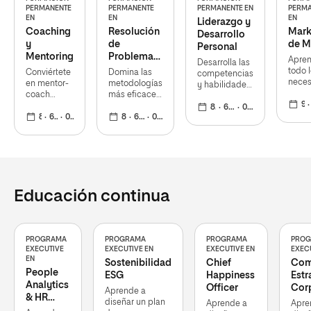
PERMANENTE
PERMANENTE
PERMANENTE EN
PERMA
EN
EN
EN
Liderazgo y
Coaching
Resolución
Mark
Desarrollo
y
de
de 
Personal
Mentoring
Problemas
Apre
Desarrolla las
Complejos
todo 
Conviértete
Domina las
competencias
neces
en mentor-
metodologías
y habilidades
para
coach
más eficaces
directivas que
respo
9 meses
certificado
de resolución
necesitas
8 meses
60 ECTS
02 nov 2026
lo qu
y
8 meses
60 ECTS
02 nov 2026
de
8 meses
60 ECTS
02 nov 2026
para tu
realm
acompaña
problemas
crecimiento
neces
a otros en
complejos.
como líder, y
las m
su
Aplicable en
dirige
de m
desarrollo
cualquier
gestiona
para 
personal y
ámbito de
equipos con
compe
profesional
actuación
éxito
Educación continua
PROGRAMA
PROGRAMA
PROGRAMA
PRO
EXECUTIVE
EXECUTIVE EN
EXECUTIVE EN
EXEC
EN
Sostenibilidad
Chief
Com
People
ESG
Happiness
Estr
Analytics
Officer
Corp
Aprende a
& HR
diseñar un plan
Aprende a
Apre
Analytics