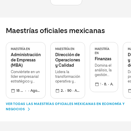
estratégica,
economía digital
entornos
eficacia y
dinámicos
propósito
humano
Maestrías oficiales mexicanas
MAESTRÍA EN
MAESTRÍA EN
MAESTRÍA
M
EN
Administración
Dirección de
D
Finanzas
de Empresas
Operaciones
y
(MBA)
y Calidad
d
Domina el
análisis, la
R
Conviértete en un
Lidera la
Da
gestión
H
líder empresarial
transformación
p
global de
estratégico y
operativa y
e
capitales y
18 meses
81
Agosto 2026
redefine el futuro
maximiza la
y 
construye
de las
18 meses
Agosto 2026
calidad
24 meses
90
Agosto 2026
c
la carrera
organizaciones
h
que
transforma
VER TODAS LAS MAESTRÍAS OFICIALES MEXICANAS EN ECONOMÍA Y
el futuro
NEGOCIOS
económico
de las
empresas