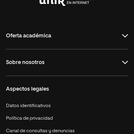
Universidad
Internacional
de
La
Rioja
Oferta académica
Maestrías en línea
Sobre nosotros
Licenciaturas en línea
Másteres Europeos
UNIR en México
Aspectos legales
Cursos Europeos
Nuestros alumnos
Títulos Americanos
Únete a nosotros
Datos identificativos
Alianza Newman
Actualidad
Política de privacidad
Solicita información
Canal de consultas y denuncias