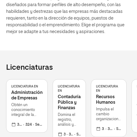
diseñados para formar perfiles de alto desempeño, con las
habilidades y destrezas que las empresas más destacadas
requieren, tanto en la dirección de equipos, puestos de
responsabilidad o el emprendimiento. Elige el programa que
mejor se adapte a tus necesidades y aspiraciones.
Licenciaturas
LICENCIATURA EN
LICENCIATURA
LICENCIATURA
EN
EN
Administración
Contaduría
Recursos
de Empresas
Pública y
Humanos
Obtén un
Finanzas
Impulsa el
conocimiento
cambio
integral de la
Domina el
organizacional
empresa y
registro,
gestionando
capacítate para
3 años
324
Septiembre 2026
análisis y
personas con
3 años
324
Septiembre 2026
gestionar
gestión
visión
negocios en la
financiera en
3 años
324
Septiembre 2026