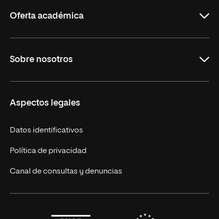
Rioja
Oferta académica
Maestrías en línea
Sobre nosotros
Licenciaturas en línea
Másteres Europeos
UNIR en México
Aspectos legales
Cursos Europeos
Nuestros alumnos
Títulos Americanos
Únete a nosotros
Datos identificativos
Alianza Newman
Actualidad
Política de privacidad
Solicita información
Canal de consultas y denuncias