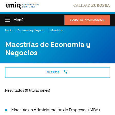
Menú
SOLICITA INFORMACIÓN
Inicio
Economía y Negocios
Maestrías
Maestrías de Economía y
Negocios
Filtros
FILTROS
Resultados (
0
titulaciones)
Maestría en Administración de Empresas (MBA)