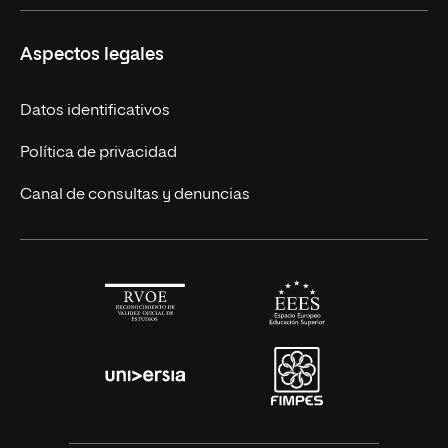
Másteres Europeos
UNIR en México
Aspectos legales
Cursos Europeos
Nuestros alumnos
Títulos Americanos
Únete a nosotros
Datos identificativos
Alianza Newman
Actualidad
Política de privacidad
Solicita información
Canal de consultas y denuncias