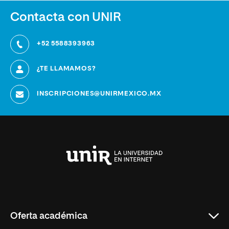
inclusión en
el aula
Contacta con UNIR
+52 5588393963
¿TE LLAMAMOS?
INSCRIPCIONES@UNIRMEXICO.MX
Universidad
Internacional
de
La
Rioja
Oferta académica