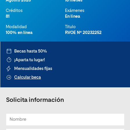
Agosto 2026
18 meses
Créditos
Exámenes
81
En línea
Modalidad
Titulo
100% en línea
RVOE Nº 20232252
Becas hasta 50%
¡Aparta tu lugar!
Mensualidades fijas
Calcular beca
Solicita información