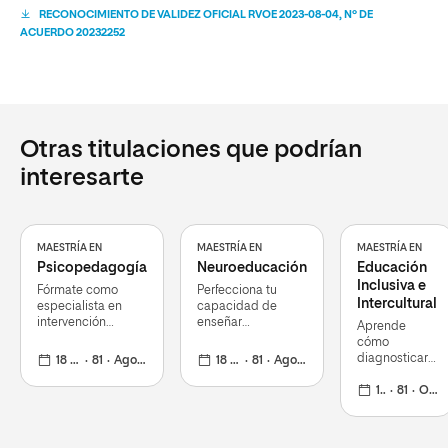
RECONOCIMIENTO DE VALIDEZ OFICIAL RVOE 2023-08-04, Nº DE
ACUERDO 20232252
Otras titulaciones que podrían
interesarte
MAESTRÍA EN
MAESTRÍA EN
MAESTRÍA EN
Psicopedagogía
Neuroeducación
Educación
Inclusiva e
Fórmate como
Perfecciona tu
Intercultural
especialista en
capacidad de
intervención
enseñar
Aprende
psicopedagógica
formándote en
cómo
para todas las
neuroeducación
diagnosticar,
18 meses
81
Agosto 2026
18 meses
81
Agosto 2026
etapas del
intervenir,
desarrollo humano
prevenir y
18 meses
81
Octubre 2026
ofrecer
orientación
sobre la