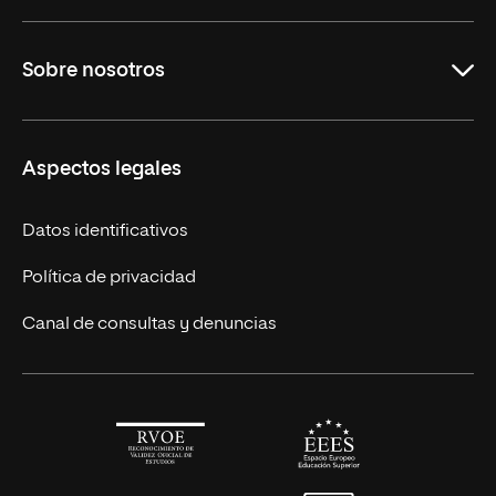
Maestrías en línea
Sobre nosotros
Licenciaturas en línea
Másteres Europeos
UNIR en México
Aspectos legales
Cursos Europeos
Nuestros alumnos
Títulos Americanos
Únete a nosotros
Datos identificativos
Alianza Newman
Actualidad
Política de privacidad
Solicita información
Canal de consultas y denuncias