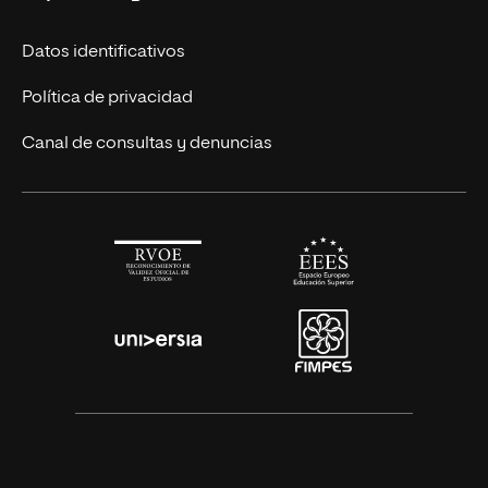
Nuestros alumnos
Títulos Americanos
Únete a nosotros
Datos identificativos
Alianza Newman
Actualidad
Política de privacidad
Solicita información
Canal de consultas y denuncias