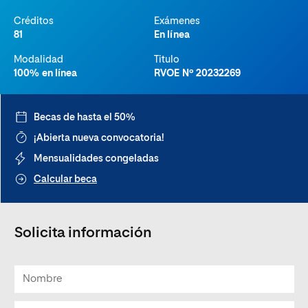
Créditos
Exámenes
81
En línea
Modalidad
Titulo
100% en línea
RVOE Nº 20232269
Becas de hasta el 50%
¡Abierta nueva convocatoria!
Mensualidades congeladas
Calcular beca
Solicita información