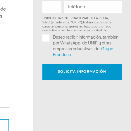
 de
es