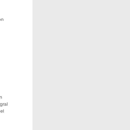
on
n
gral
el