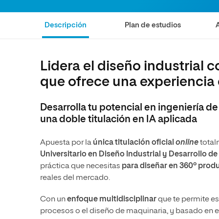
Ciencias Políticas y Relaciones
Comunicación y Mercadotecnia
Ciencias Sociales
Internacionales
Descripción
Plan de estudios
Humanidades
Ciencias Criminológicas y de la
Seguridad
Artes
Humanidades
Música
Lidera el diseño industrial c
que ofrece una experiencia 
Artes
Educación
Música
Comunicación y Mercadotecni
Desarrolla tu potencial en ingeniería de
Ciencias Sociales
Economía y Negocios
una doble titulación en IA aplicada
Apuesta por la
única titulación oficial
online
total
Universitario en Diseño Industrial y Desarrollo d
práctica que necesitas
para diseñar en 360º prod
reales del mercado.
Con un
enfoque multidisciplinar
que te permite es
procesos o el diseño de maquinaria, y basado en e