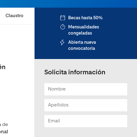
Claustro
Becas hasta 50%
Mensualidades
congeladas
Abierta nueva
convocatoria
én
Solicita información
a de
onal