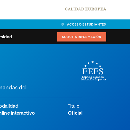
ACCESO ESTUDIANTES
rsidad
SOLICITA INFORMACIÓN
alidad
universitarias y
Carta del Rector
ciones
Nuestros alumnos
MPES
matricularse
emandas del
Órganos de gobierno
sitos de acceso
Normas de funcionamiento
dad
ladora de becas
odalidad
Titulo
Claustro
nios institucionales
line interactivo
Oficial