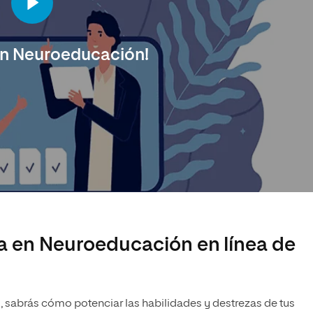
en Neuroeducación!
ía en Neuroeducación en línea de
n
, sabrás cómo potenciar las habilidades y destrezas de tus