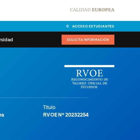
ACCESO ESTUDIANTES
rsidad
SOLICITA INFORMACIÓN
alidad
universitarias y
Carta del Rector
ciones
Nuestros alumnos
MPES
matricularse
Órganos de gobierno
sitos de acceso
Normas de funcionamiento
Titulo
dad
ladora de becas
ea
RVOE Nº 20232254
Claustro
nios institucionales