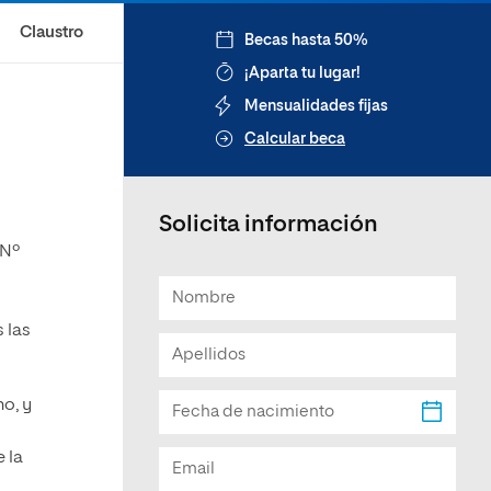
Claustro
Becas hasta 50%
¡Aparta tu lugar!
Mensualidades fijas
Calcular beca
Solicita información
 Nº
 las
o, y
 la