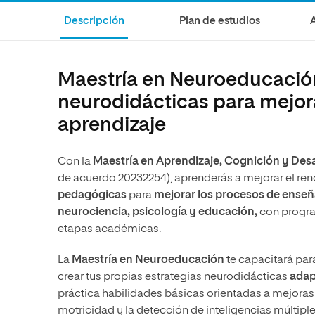
Ciencias Políticas y Relaciones
Comunicación y Mercadotecnia
Ciencias Sociales
Descripción
Plan de estudios
Internacionales
Humanidades
Ciencias Criminológicas y de la
Seguridad
Artes
Maestría en Neuroeducación:
Humanidades
Música
neurodidácticas para mejor
Artes
Educación
aprendizaje
Música
Comunicación y Mercadotecni
Con la
Maestría en Aprendizaje, Cognición y Desa
Ciencias Sociales
Economía y Negocios
de acuerdo 20232254), aprenderás a mejorar el re
pedagógicas
para
mejorar los procesos de enseñ
neurociencia, psicología y educación,
con program
etapas académicas.
La
Maestría en Neuroeducación
te capacitará par
crear tus propias estrategias neurodidácticas
adap
práctica habilidades básicas orientadas a mejoras de
motricidad y la detección de inteligencias múltiple