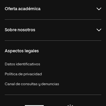
Rioja
Oferta académica
Maestrías en línea
Sobre nosotros
Licenciaturas en línea
Másteres Europeos
UNIR en México
Aspectos legales
Cursos Europeos
Nuestros alumnos
Títulos Americanos
Únete a nosotros
Datos identificativos
Alianza Newman
Actualidad
Política de privacidad
Solicita información
Canal de consultas y denuncias