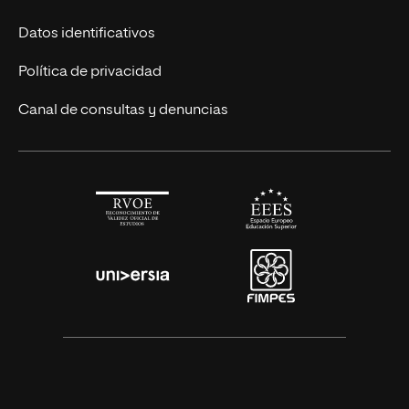
Títulos Americanos
Únete a nosotros
Datos identificativos
Alianza Newman
Actualidad
Política de privacidad
Solicita información
Canal de consultas y denuncias