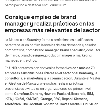
compañía
. Al finalizar obtendrás un certificado académico de
participación a destacar en tu currículum.
Consigue empleo de brand
manager y realiza prácticas en las
empresas más relevantes del sector
La Maestría en
Branding
forma a profesionales cualificados
para trabajar en perfiles laborales de alta demanda y salarios
competitivos, como
brand manager, brand specialist,
consultor
de marca,
brand designer, product manager o marketing
manager,
entre otros.
En UNIR contamos con convenios formativos
con más de 70
empresas e instituciones líderes en el sector del
branding
, la
consultoría, el marketing y la comunicación.
Durante el Máster
en Gestión de Marca
online
podrás realizar prácticas
presenciales o virtuales en organizaciones de primer nivel,
como
Carrefour, Danone, Hewlett-Packard, Iberdrola, IBM,
IKEA, L'Oréal, KANTAR, Orange, P&G, Repsol, Siemens,
Telefónica, The Cocktail, Vodafone, Havas Media u Ogilvy,
en