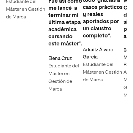
todo gracias a
Mar
Fue así como
Estudiante del
casos prácticos
Cel
me lancé a
Máster en Gestión
y reales
de 
terminar mi
de Marca
aportados por
sid
última etapa
un claustro
pla
académica
completo”.
apr
cursando
este máster”.
Arkaitz Álvaro
Beat
García
Min
Elena Cruz
Estudiante del
Pala
Estudiante del
Máster en Gestión
Alu
Máster en
de Marca
Mást
Gestión de
Gest
Marca
Mar