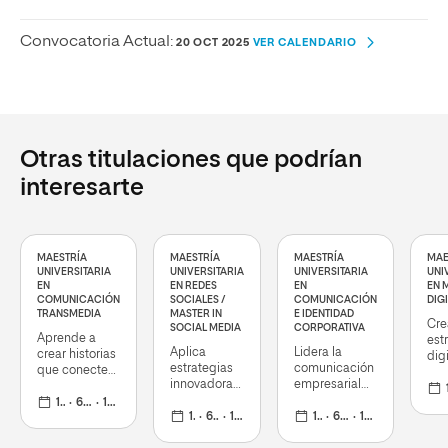
Convocatoria Actual:
20 OCT 2025
VER CALENDARIO
Otras titulaciones que podrían
interesarte
MAESTRÍA
MAESTRÍA
MAESTRÍA
MAE
UNIVERSITARIA
UNIVERSITARIA
UNIVERSITARIA
UNI
EN
EN REDES
EN
EN 
COMUNICACIÓN
SOCIALES /
COMUNICACIÓN
DIG
TRANSMEDIA
MASTER IN
E IDENTIDAD
Cre
SOCIAL MEDIA
CORPORATIVA
Aprende a
est
Aplica
Lidera la
crear historias
dig
estrategias
comunicación
que conecten
efe
innovadoras
empresarial
con usuarios y
to
1 c
de análisis
del futuro con
potencien
1 curso
60 ECTS
16 mar 2026
dec
de datos,
1 curso
60 ECTS
16 mar 2026
un programa
1 curso
60 ECTS
16 mar 2026
marcas en
en 
potenciando
completo y
múltiples
dat