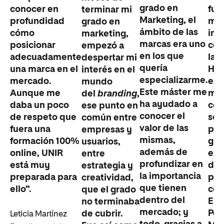
grado en
conocer en
fun
terminar mi
Marketing, el
profundidad
mun
grado en
ámbito de las
cómo
int
marketing,
marcas era uno
posicionar
com
empezó a
en los que
adecuadamente
las
despertar mi
quería
una marca en el
Ha 
interés en el
especializarme.
mercado.
exp
mundo
Este máster me
Aunque me
mu
del
branding
,
ha ayudado a
daba un poco
com
ese punto en
conocer el
de respeto que
sob
común entre
valor de las
fuera una
prá
empresas y
mismas,
formación 100%
grac
usuarios,
además de
online, UNIR
exp
entre
profundizar en
está muy
de
estrategia y
la importancia
preparada para
pro
creatividad,
que tienen
ello”.
com
que el grado
dentro del
Est
no terminaba
mercado; y
Pe
de cubrir.
Leticia Martínez