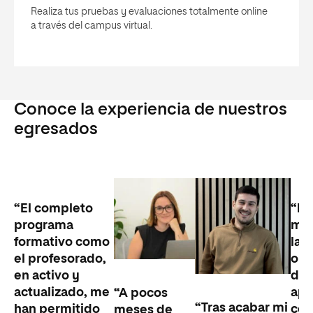
Realiza tus pruebas y evaluaciones totalmente online
a través del campus virtual.
Conoce la experiencia de nuestros
egresados
“El completo
“Es
programa
me 
formativo como
la
el profesorado,
opo
en activo y
de 
actualizado, me
apr
“A pocos
“Tras acabar mi
han permitido
có
meses de