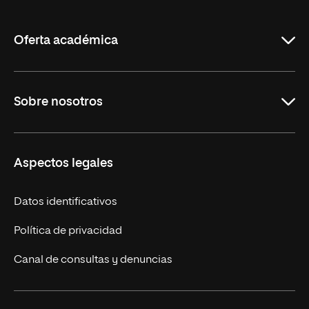
de
La
Rioja
Oferta académica
Maestrías en línea
Sobre nosotros
Licenciaturas en línea
Másteres Europeos
UNIR en México
Aspectos legales
Cursos Europeos
Nuestros alumnos
Títulos Americanos
Únete a nosotros
Datos identificativos
Alianza Newman
Actualidad
Política de privacidad
Solicita información
Canal de consultas y denuncias