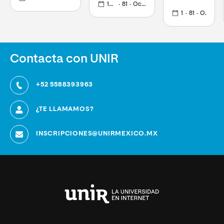
consumidor y
identidad
18 meses
81
Octubre 2026
estrategias
optimiza
organizacional
globales,
18 meses
81
Octubre 2026
estrategias con
en entornos
impulsa
herramientas de
dinámicos y
equipos de
vanguardia
globales
alto
rendimiento
y alcanza
Contacta con UNIR
posiciones
directivas.
+52 5588393963
¿TE LLAMAMOS?
INSCRIPCIONES@UNIRMEXICO.MX
Universidad
Internacional