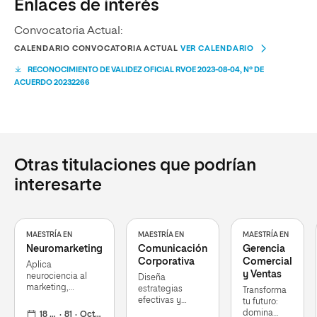
Enlaces de interés
Convocatoria Actual:
CALENDARIO CONVOCATORIA ACTUAL
VER CALENDARIO
RECONOCIMIENTO DE VALIDEZ OFICIAL RVOE 2023-08-04, Nº DE
ACUERDO 20232266
Otras titulaciones que podrían
interesarte
MAESTRÍA EN
MAESTRÍA EN
MAESTRÍA EN
Neuromarketing
Comunicación
Gerencia
Corporativa
Comercial
Aplica
y Ventas
neurociencia al
Diseña
marketing,
estrategias
Transforma
transforma la
efectivas y
tu futuro:
experiencia del
fortalece la
domina
18 meses
81
Octubre 2026