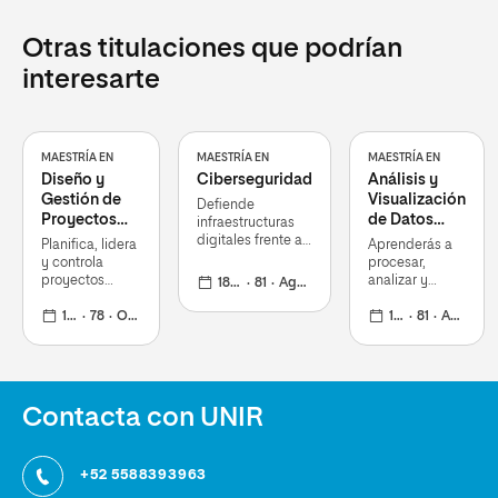
Otras titulaciones que podrían
interesarte
MAESTRÍA EN
MAESTRÍA EN
MAESTRÍA EN
Diseño y
Ciberseguridad
Análisis y
Gestión de
Visualización
Defiende
Proyectos
de Datos
infraestructuras
Tecnológicos
Masivos –
digitales frente a
Planifica, lidera
Aprenderás a
ciberataques y
Big Data
y controla
procesar,
amenazas
proyectos
analizar y
18 meses
81
Agosto 2026
informáticas
tecnológicos
visualizar
complejos,
18 meses
78
Octubre 2026
grandes
18 meses
81
Agosto 2026
asegurando
volúmenes de
cumplimiento,
datos para la
calidad y
toma de
resultados
decisiones
exitosos
Contacta con UNIR
+52 5588393963