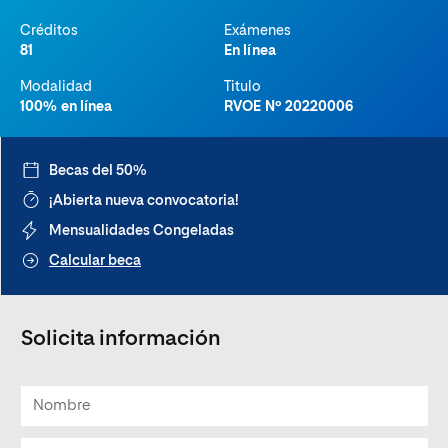
Créditos
Exámenes
81
En línea
Modalidad
Titulo
100% en línea
RVOE Nº 20220006
Becas del 50%
¡Abierta nueva convocatoria!
Mensualidades Congeladas
Calcular beca
Solicita información