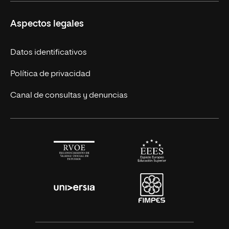
Másteres Europeos
UNIR en México
Aspectos legales
Cursos Europeos
Nuestros alumnos
Títulos Americanos
Únete a nosotros
Datos identificativos
Alianza Newman
Actualidad
Política de privacidad
Solicita información
Canal de consultas y denuncias