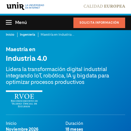
Menú
SOLICITA INFORMACIÓN
Inicio
Ingeniería
Maestría en Industria 4.0
Maestría en
Industria 4.0
Lidera la transformación digital industrial
integrando IoT, robótica, IA y big data para
optimizar procesos productivos
Inicio
Duración
Noviembre 2026
18 meses