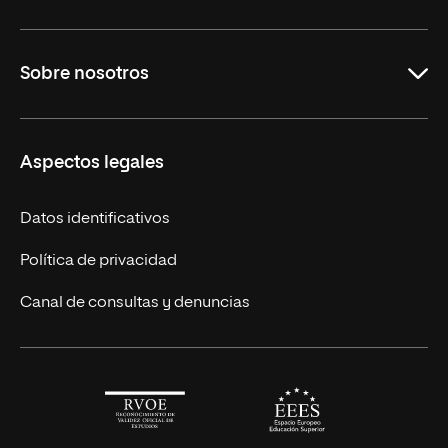
Maestrías en línea
Sobre nosotros
Licenciaturas en línea
Másteres Europeos
UNIR en México
Aspectos legales
Cursos Europeos
Nuestros alumnos
Títulos Americanos
Únete a nosotros
Datos identificativos
Alianza Newman
Actualidad
Política de privacidad
Solicita información
Canal de consultas y denuncias