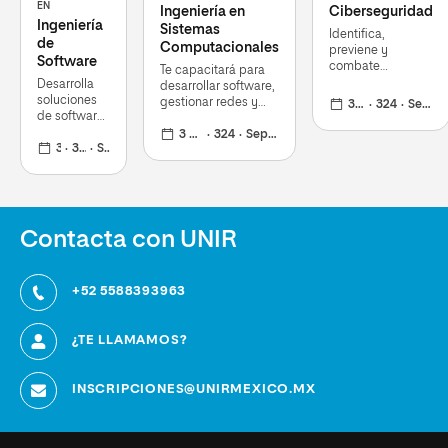
EN
Ingeniería en
Ciberseguridad
Ingeniería
Sistemas
Identifica,
de
Computacionales
previene y
Software
combate
Te capacitará para
amenazas en
Desarrolla
desarrollar software,
sistemas y redes
soluciones
gestionar redes y
3 años
324
Septiembre 2026
digitales.
de software
diseñar soluciones
seguras y
tecnológicas
3 años
324
Septiembre 2026
escalables
3 años
324
Septiembre 2026
innovadoras
que
responden a
los retos
tecnológicos
actuales.
Contacta con UNIR
+52 5588393963
¿TE LLAMAMOS?
INSCRIPCIONES@UNIRMEXICO.MX