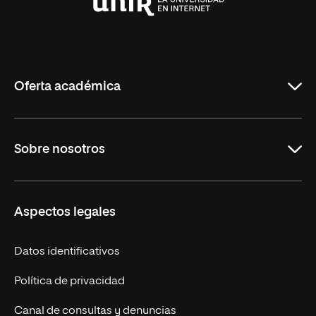
Universidad
Internacional
de
La
Rioja
Oferta académica
Maestrías en línea
Sobre nosotros
Licenciaturas en línea
Másteres Europeos
UNIR en México
Aspectos legales
Cursos Europeos
Nuestros alumnos
Títulos Americanos
Únete a nosotros
Datos identificativos
Alianza Newman
Actualidad
Política de privacidad
Solicita información
Canal de consultas y denuncias