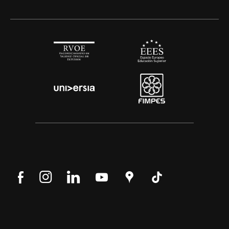
Síguenos
Síguenos
Síguenos
Síguenos
Encuéntranos
Síguenos
en
en
en
en
en
en
Facebook
Instagram
LinkedIn
YouTube
Google
Tik
Maps
Tok