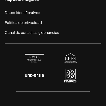
Cursos Europeos
Nuestros alumnos
Títulos Americanos
Únete a nosotros
Datos identificativos
Alianza Newman
Actualidad
Política de privacidad
Solicita información
Canal de consultas y denuncias