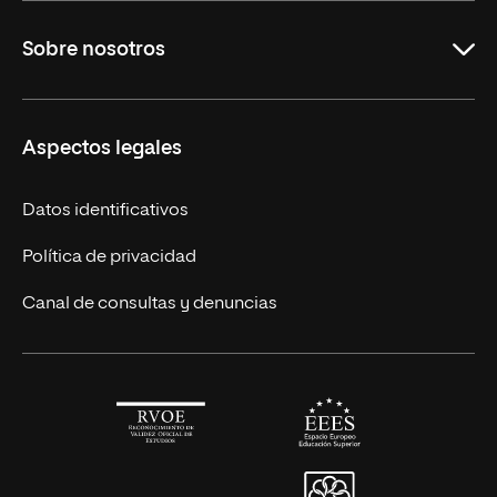
Maestrías en línea
Sobre nosotros
Licenciaturas en línea
Másteres Europeos
UNIR en México
Aspectos legales
Cursos Europeos
Nuestros alumnos
Títulos Americanos
Únete a nosotros
Datos identificativos
Alianza Newman
Actualidad
Política de privacidad
Solicita información
Canal de consultas y denuncias