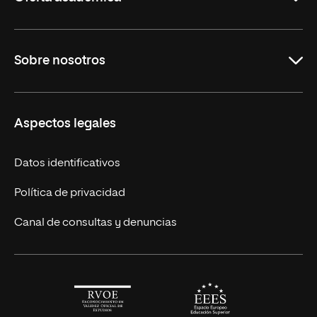
Maestrías en línea
Sobre nosotros
Licenciaturas en línea
Másteres Europeos
UNIR en México
Aspectos legales
Cursos Europeos
Nuestros alumnos
Títulos Americanos
Únete a nosotros
Datos identificativos
Alianza Newman
Actualidad
Política de privacidad
Solicita información
Canal de consultas y denuncias