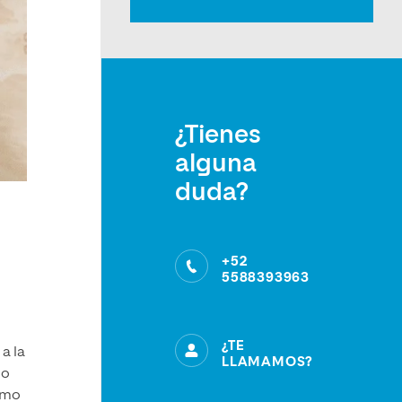
¿Tienes
alguna
duda?
+52
5588393963
¿TE
a la
LLAMAMOS?
mo
como