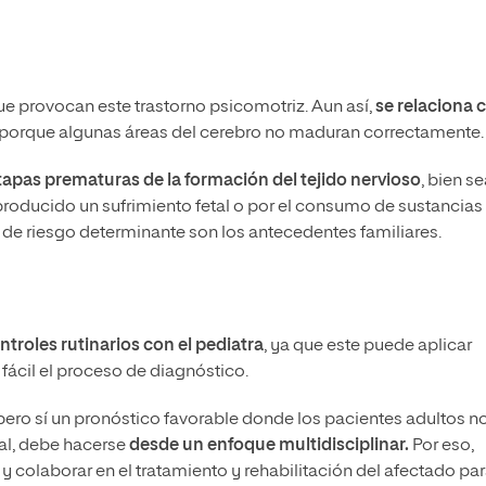
e provocan este trastorno psicomotriz. Aun así,
se relaciona 
porque algunas áreas del cerebro no maduran correctamente
etapas prematuras de la formación del tejido nervioso
, bien s
roducido un sufrimiento fetal o por el consumo de sustancias
 de riesgo determinante son los antecedentes familiares.
roles rutinarios con el pediatra
, ya que este puede aplicar
fácil el proceso de diagnóstico.
ra pero sí un pronóstico favorable donde los pacientes adultos n
al, debe hacerse
desde un enfoque multidisciplinar.
Por eso,
y colaborar en el tratamiento y rehabilitación del afectado pa