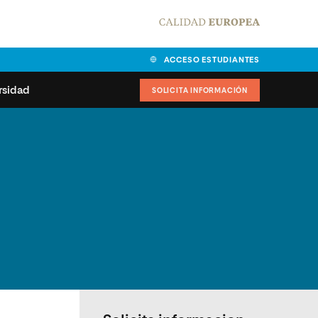
ACCESO ESTUDIANTES
rsidad
SOLICITA INFORMACIÓN
alidad
universitarias y
Carta del Rector
ciones
Nuestros alumnos
MPES
matricularse
Órganos de gobierno
sitos de acceso
Normas de funcionamiento
dad
ladora de becas
Claustro
nios institucionales