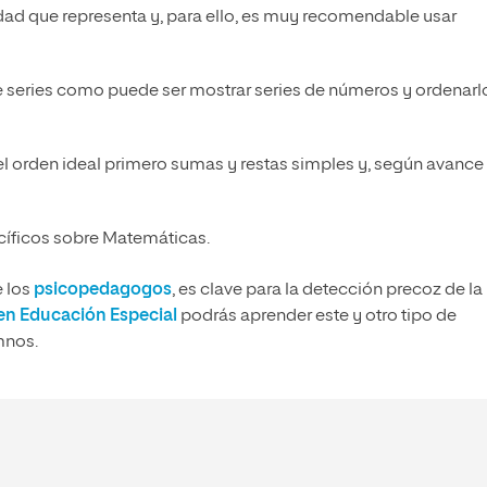
idad que representa y, para ello, es muy recomendable usar
e series como puede ser mostrar series de números y ordenarl
 el orden ideal primero sumas y restas simples y, según avance 
íficos sobre Matemáticas.
e los
psicopedagogos
, es clave para la detección precoz de la
en Educación Especial
podrás aprender este y otro tipo de
mnos.