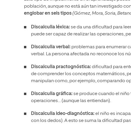
población, aunque no está aún tan investigado com
englobar en seis tipos
(Gómez, Mora, Soria, Betanco
Discalculia léxica:
se da una dificultad para le
puede ser capaz de realizar las operaciones, per
Discalculia verbal:
problemas para enumerar ca
verbal. La persona afectada no reconoce los 
Discalculia practognóstica:
dificultad para e
de comprender los conceptos matemáticos, per
manipulan como, por ejemplo, comparando op
Discalculia gráfica:
se produce cuando el niño 
operaciones… (aunque las entiendan).
Discalculia ideo-diagnóstica:
el niño es incapa
con los dedos). A esto se suma la dificultad 