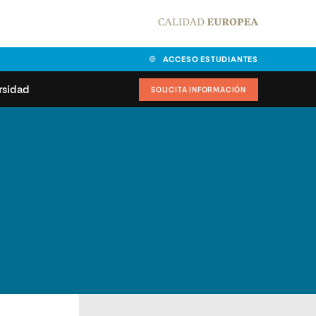
ACCESO ESTUDIANTES
rsidad
SOLICITA INFORMACIÓN
alidad
universitarias y
Carta del Rector
ciones
Nuestros alumnos
MPES
matricularse
Órganos de gobierno
sitos de acceso
Normas de funcionamiento
dad
ladora de becas
Claustro
nios institucionales