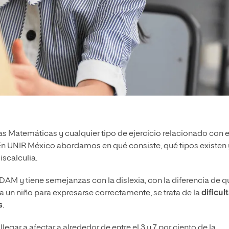
 las Matemáticas y cualquier tipo de ejercicio relacionado con 
En UNIR México abordamos en qué consiste, qué tipos existen 
scalculia.
DAM y tiene semejanzas con la dislexia, con la diferencia de q
a un niño para expresarse correctamente, se trata de la
dificul
s
.
gar a afectar a alrededor de entre el 3 y 7 por ciento de la