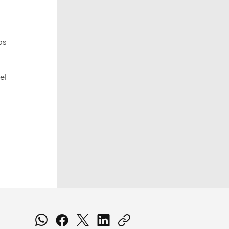
os
el