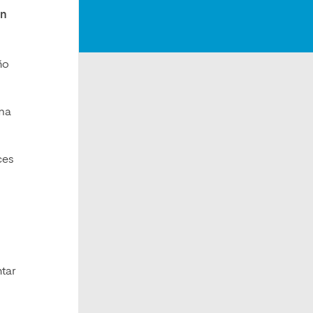
en
ño
rma
ces
ntar