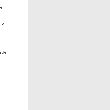
se
 el
y de