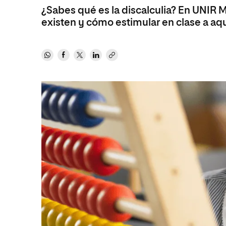
¿Sabes qué es la discalculia? En UNIR
Ciencias Políticas y Relaciones
Comunicación y Mercadotecnia
Ciencias Sociales
existen y cómo estimular en clase a aqu
Internacionales
Humanidades
Ciencias Criminológicas y de la
Seguridad
Artes
Humanidades
Música
Artes
Educación
Música
Comunicación y Mercadotecni
Ciencias Sociales
Economía y Negocios