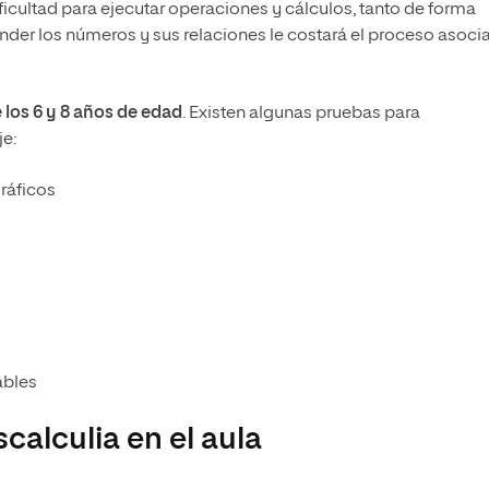
icultad para ejecutar operaciones y cálculos, tanto de forma
nder los números y sus relaciones le costará el proceso asoci
 los 6 y 8 años de edad
. Existen algunas pruebas para
je:
ráficos
ables
scalculia en el aula