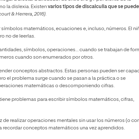
o la dislexia. Existen
varios tipos de discalculia que se pued
urt & Herrera, 2016).
er símbolos matemáticos, ecuaciones e, incluso, números. El ni
o no de leerlas.
ntidades, símbolos, operaciones… cuando se trabajan de fo
números cuando son enumerados por otros.
ntender conceptos abstractos. Estas personas pueden ser capa
o el problema surge cuando se pasan a la práctica o se
eraciones matemáticas o descomponiendo cifras.
tiene problemas para escribir símbolos matemáticos, cifras,
z de realizar operaciones mentales sin usar los números (o co
para recordar conceptos matemáticos una vez aprendidos.