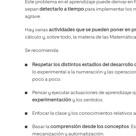
Este problema en el aprendizaje puede derivar en f
sepan
detectarlo a tiempo
para implementar los m
agrave.
Hay varias
actividades que se pueden poner en prá
cálculo y, sobre todo, la materia de las Matemática
Se recomienda:
Respetar los distintos estadios del desarrollo 
lo experimental a la numeración y las operacio
poco a poco.
Pensar y ejecutar actuaciones de aprendizaje q
experimentación
y los sentidos.
Enfocar la clase y los conocimientos relativos
Basar la
comprensión desde los conceptos
. E
mecanización y automatización.