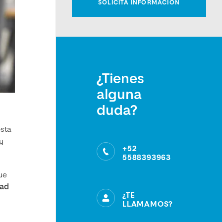
¿Tienes
alguna
duda?
esta
y
+52
5588393963
ue
tad
¿TE
LLAMAMOS?