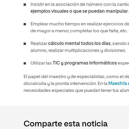
Insistir en la asociación de número con la cant
ejemplos visuales o que se puedan manipular
.
Emplear mucho tiempo en realizar ejercicios d
de mayor a menor, completar los que falta, etc.
Realizar
cálculo mental todos los días
, siendo
alumno, realizar multiplicaciones y divisiones.
Utilizar las
TIC
y programas informáticos
espec
El papel del maestro y de especialistas, como el d
discalculia y la pronta intervención. En la
Maestría 
necesidades especiales que puedan tener tus alu
Comparte esta noticia