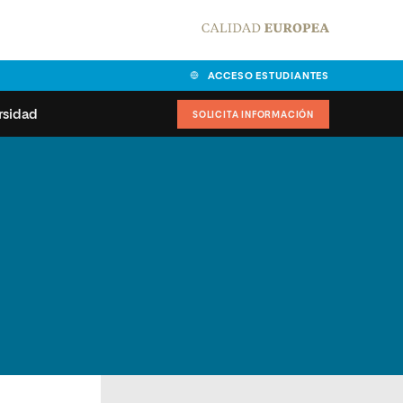
ACCESO ESTUDIANTES
rsidad
SOLICITA INFORMACIÓN
alidad
universitarias y
Carta del Rector
ciones
Nuestros alumnos
MPES
matricularse
Órganos de gobierno
sitos de acceso
Normas de funcionamiento
dad
ladora de becas
Claustro
nios institucionales