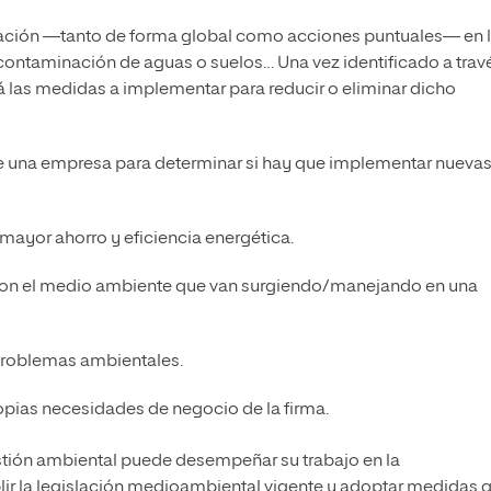
zación —tanto de forma global como acciones puntuales— en 
 contaminación de aguas o suelos… Una vez identificado a trav
á las medidas a implementar para reducir o eliminar dicho
de una empresa para determinar si hay que implementar nueva
ayor ahorro y eficiencia energética.
 con el medio ambiente que van surgiendo/manejando en una
roblemas ambientales.
opias necesidades de negocio de la firma.
tión ambiental puede desempeñar su trabajo en la
ir la legislación medioambiental vigente y adoptar medidas 