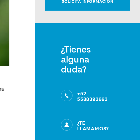
¿Tienes
alguna
duda?
ra
+52
5588393963
¿TE
LLAMAMOS?