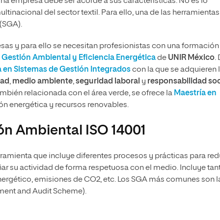
una empresa debe ser acorde a sus características. No es lo
tinacional del sector textil. Para ello, una de las herramientas
(SGA).
sas y para ello se necesitan profesionistas con una formación
 Gestión Ambiental y Eficiencia Energética
de
UNIR México
.
a en Sistemas de Gestión Integrados
con la que se adquieren 
dad
,
medio ambiente
,
seguridad laboral
y
responsabilidad soc
 también relacionada con el área verde, se ofrece la
Maestría en
ón energética y recursos renovables.
ón Ambiental ISO 14001
amienta que incluye diferentes procesos y prácticas para red
 su actividad de forma respetuosa con el medio. Incluye tant
nergético, emisiones de CO2, etc. Los SGA más comunes son l
ent and Audit Scheme).