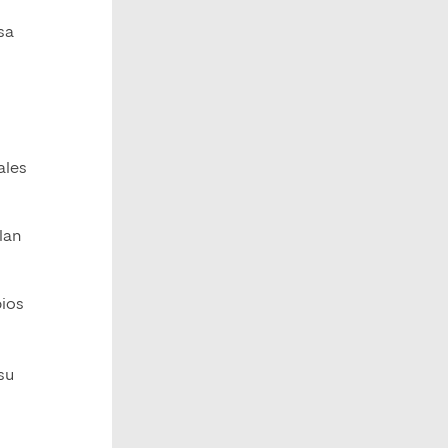
sa
ales
lan
bios
su