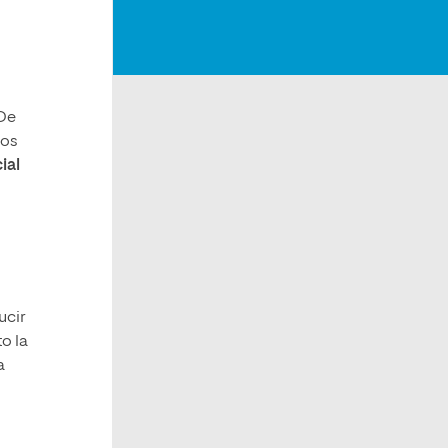
 De
los
ial
ucir
o la
a