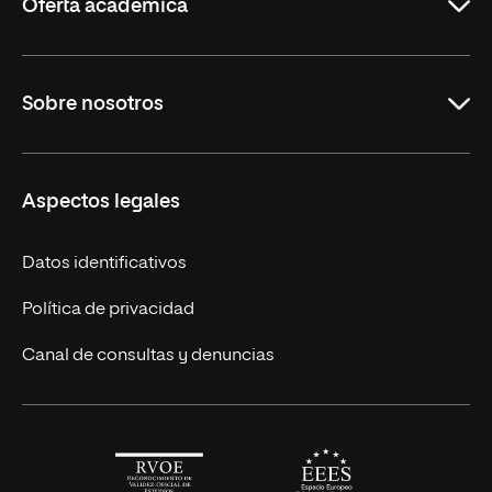
Oferta académica
Maestrías en línea
Sobre nosotros
Licenciaturas en línea
Másteres Europeos
UNIR en México
Aspectos legales
Cursos Europeos
Nuestros alumnos
Títulos Americanos
Únete a nosotros
Datos identificativos
Alianza Newman
Actualidad
Política de privacidad
Solicita información
Canal de consultas y denuncias