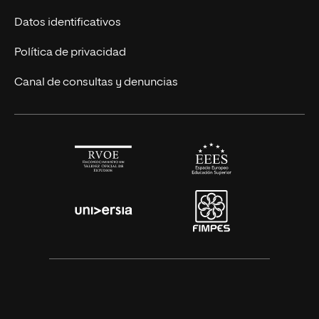
Títulos Americanos
Únete a nosotros
Datos identificativos
Alianza Newman
Actualidad
Política de privacidad
Solicita información
Canal de consultas y denuncias