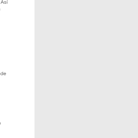
.
Así
s
 de
n