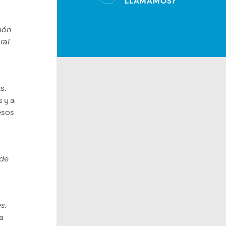
LLAMAMOS?
ión
ral
s.
 y a
esos
 de
s.
a