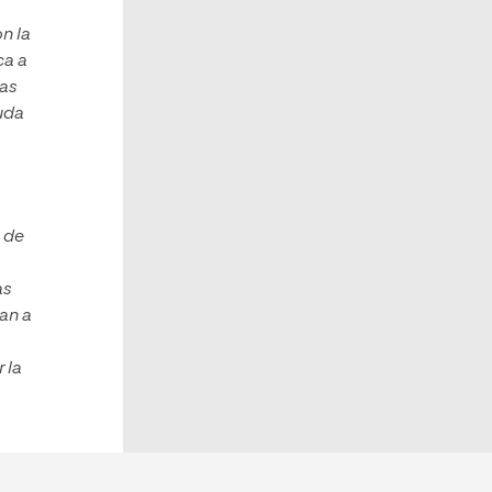
n la
ca a
las
uda
o de
as
an a
,
 la