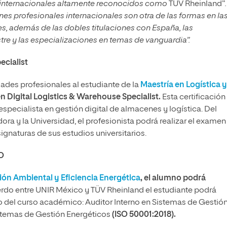
 internacionales altamente reconocidos como
TÜV Rheinland”
ones profesionales internacionales son otra de las formas en la
s, además de las dobles titulaciones con España, las
re y las especializaciones en temas de vanguardia”.
ecialist
dades profesionales al estudiante de la
Maestría en Logística y
en Digital Logistics & Warehouse Specialist.
Esta certificación
pecialista en gestión digital de almacenes y logística. Del
ora y la Universidad, el profesionista podrá realizar el examen
asignaturas de sus estudios universitarios.
SO
ión Ambiental y Eficiencia Energética
, el alumno podrá
erdo entre UNIR México y TÜV Rheinland el estudiante podrá
no del curso académico: Auditor Interno en Sistemas de Gestió
istemas de Gestión Energéticos
(ISO 50001:2018).