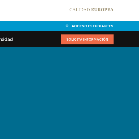
ACCESO ESTUDIANTES
rsidad
SOLICITA INFORMACIÓN
alidad
universitarias y
Carta del Rector
ciones
Nuestros alumnos
MPES
matricularse
Órganos de gobierno
sitos de acceso
Normas de funcionamiento
dad
ladora de becas
Claustro
nios institucionales