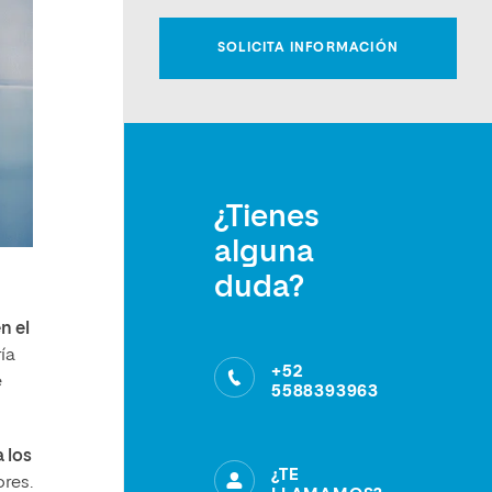
¿Tienes
alguna
duda?
n el
ía
+52
e
5588393963
 los
¿TE
ores.