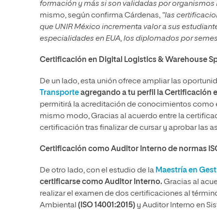
formación y más si son validadas por organismos
mismo, según confirma Cárdenas,
“las certificaci
que UNIR México incrementa valor a sus estudiante
especialidades en EUA, los diplomados por semest
Certificación en Digital Logistics & Warehouse Sp
De un lado, esta unión ofrece ampliar las oportuni
Transporte
agregando a tu perfil la Certificación 
permitirá la acreditación de conocimientos como es
mismo modo, Gracias al acuerdo entre la certificad
certificación tras finalizar de cursar y aprobar las 
Certificación como Auditor Interno de normas I
De otro lado, con el estudio de la
Maestría en Gest
certificarse como Auditor Interno.
Gracias al acu
realizar el examen de dos certificaciones al térmi
Ambiental
(ISO 14001:2015)
y Auditor Interno en S