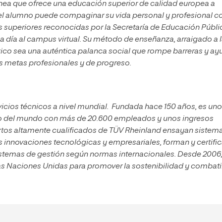
ínea que ofrece una educación superior de calidad europea a
el alumno puede compaginar su vida personal y profesional co
s superiores reconocidas por la Secretaría de Educación Públi
a día al campus virtual. Su método de enseñanza, arraigado a 
co sea una auténtica palanca social que rompe barreras y ay
s metas profesionales y de progreso.
vicios técnicos a nivel mundial. Fundada hace 150 años, es un
ayo del mundo con más de 20.600 empleados y unos ingresos
ertos altamente cualificados de TÜV Rheinland ensayan sistem
 innovaciones tecnológicas y empresariales, forman y certific
istemas de gestión según normas internacionales. Desde 2006
s Naciones Unidas para promover la sostenibilidad y combatir