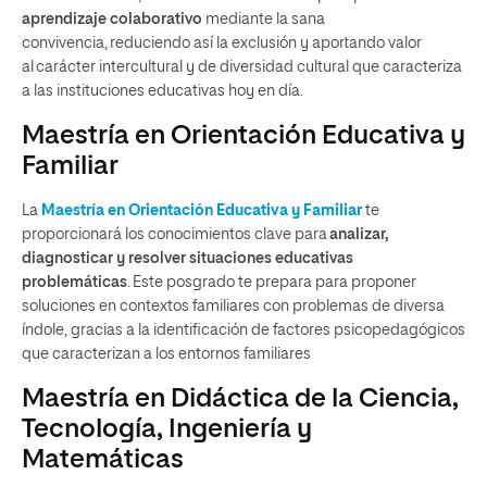
aprendizaje colaborativo
mediante la sana
convivencia
,
reduciendo así la
exclusión y aportando valor
al
carácter
intercultural y de diversidad cultural
que caracteriza
a
las instituciones educativas
hoy en día.
Maestría en Orientación Educativa y
Familiar
La
Maestría en Orientación Educativa y Familiar
te
proporcionará lo
s conocimientos clave para
analizar,
diagnosticar y resolver situaciones educa
tivas
problemáticas
. Este posgrado te prepara para proponer
soluciones en
contextos familiares con problemas
de diversa
índole,
gracias a la identificación de factores psicopedagógicos
que caracterizan a los entorno
s
familiares
Maestría en Didáctica de la Ciencia,
Tecnología, Ingeniería y
Matemáticas