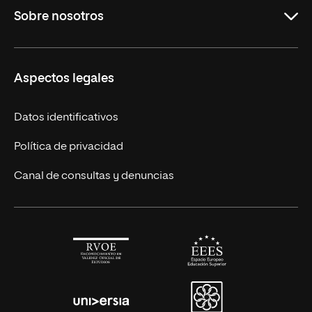
Sobre nosotros
Licenciaturas en línea
Másteres Europeos
UNIR en México
Aspectos legales
Cursos Europeos
Nuestros alumnos
Títulos Americanos
Únete a nosotros
Datos identificativos
Alianza Newman
Actualidad
Política de privacidad
Solicita información
Canal de consultas y denuncias