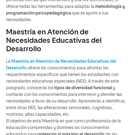
ofrece
todas las herramientas para adaptar la
metodología y
programación
psicopedagógica
que se ajuste a sus
necesidades.
Maestría en Atención de
Necesidades Educativas del
Desarrollo
La
Maestría en Atención de Necesidades Educativas del
Desarrollo
ofr
ece los conocimientos
para afrontar los
requerimientos específicos que tienen los estudiantes con
necesidades educativas especiales (NEE). A través de este
posgrado,
conocerá
s
los
tipos de diversidad funcional
y
contarás con los conocimientos para
intervenir y atender las
necesidades a favor de su desarrollo.
A
prenderá
s
a identificar
,
entre otras NEE,
las
alteraciones sensoriales, cognitivas,
motrices, altas capacidades,
etc.
El objetivo de
esta Maestría es que como
profesionista de la
educación comprenda
s
y domine
s los conocimientos
adquiridos para
potenciar al máximo el desarrollo
de las