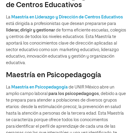
de Centros Educativos
La
Maestría en Liderazgo y Dirección de Centros Educativos
está dirigida a
profesionistas
que desean prepararse
para
liderar,
dirigir
y gestionar
de forma eficiente escuelas, colegios
y
centro
s
de todos los niveles
educativo
s
. Esta Maestría te
aportará los conocimientos
clave de dirección aplicadas al
sector educativo como son
:
marketing educativo, liderazgo
educativo, innovación educativa y gestión y organización
educativa
.
Maestría en Psicopedagogía
La
Maestría en Psicopedagogía
de UNIR México
abre un
amplio campo laboral
para los
psicopedagogos
, debido a que
te prepara para atender
a poblaciones de diversos grupos
etarios: desde la estimulación precoz, la prevención en salud
hasta la atención a personas de la tercera edad.
Esta Maestría
se caracteriza porque ofrece todos los conocimientos
para
identificar el perfil de aprendizaje de cada un
a de las
personas con las que interactúe
s y u
na vez identificado, te