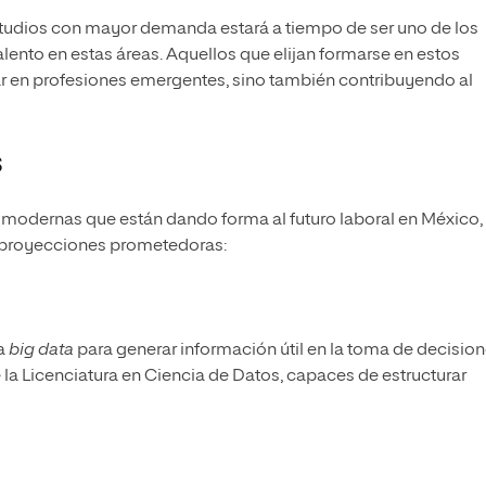
estudios con mayor demanda estará a tiempo de ser uno de los
alento en estas áreas. Aquellos que elijan formarse en estos
r en profesiones emergentes, sino también contribuyendo al
s
s modernas que están dando forma al futuro laboral en México,
n proyecciones prometedoras:
a
big data
para generar información útil en la toma de decisio
 la
Licenciatura en Ciencia de Datos
, capaces de estructurar