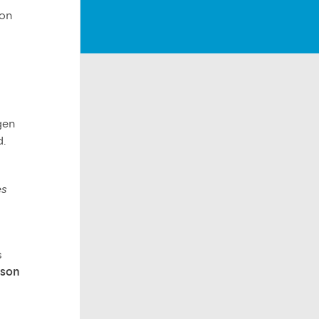
on
rgen
d.
es
s
 son