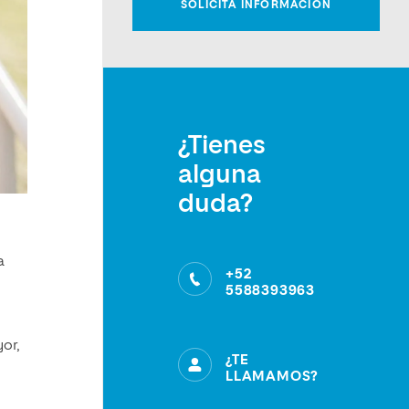
¿Tienes
alguna
duda?
a
+52
5588393963
or,
¿TE
LLAMAMOS?