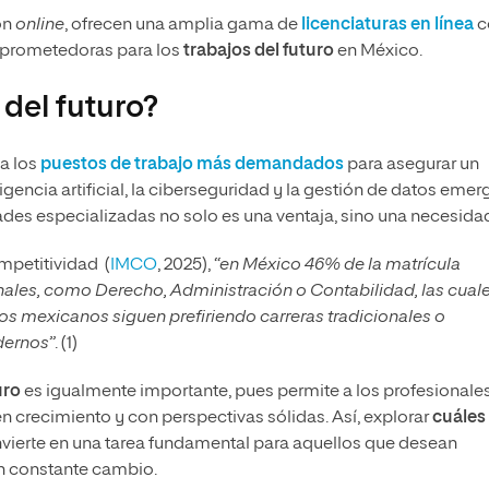
ón
online
, ofrecen una amplia gama de
licenciaturas en línea
c
s prometedoras para los
trabajos del futuro
en México.
 del futuro?
a los
puestos de trabajo más demandados
para asegurar un
ligencia artificial, la ciberseguridad y la gestión de datos eme
des especializadas no solo es una ventaja, sino una necesida
ompetitividad (
IMCO
, 2025),
“en México 46% de la matrícula
ionales, como Derecho, Administración o Contabilidad, las cual
os mexicanos siguen prefiriendo carreras tradicionales o
dernos”
. (1)
uro
es igualmente importante, pues permite a los profesionale
en crecimiento y con perspectivas sólidas. Así, explorar
cuáles
vierte en una tarea fundamental para aquellos que desean
n constante cambio.