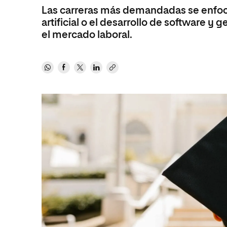
Las carreras más demandadas se enfoc
Ciencias Políticas y Relaciones
Comunicación y Mercadotecnia
Ciencias Sociales
artificial o el desarrollo de software 
Internacionales
Humanidades
el mercado laboral.
Ciencias Criminológicas y de la
Seguridad
Artes
Humanidades
Música
Artes
Educación
Música
Comunicación y Mercadotecni
Ciencias Sociales
Economía y Negocios