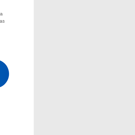
ra
ías