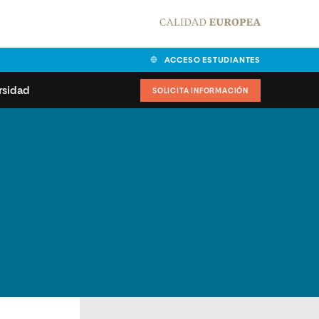
ACCESO ESTUDIANTES
rsidad
SOLICITA INFORMACIÓN
alidad
universitarias y
Carta del Rector
ciones
Nuestros alumnos
MPES
matricularse
Órganos de gobierno
sitos de acceso
Normas de funcionamiento
dad
ladora de becas
Claustro
nios institucionales