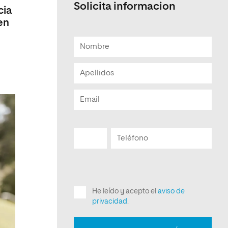
Solicita informacion
cia
en