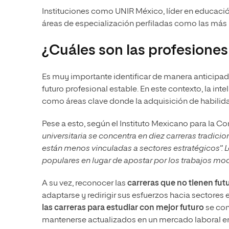
Instituciones como UNIR México, líder en educaci
áreas de especialización perfiladas como las má
¿Cuáles son las profesiones
Es muy importante identificar de manera anticipad
futuro profesional estable. En este contexto, la inte
como áreas clave donde la adquisición de habilida
Pese a esto, según el Instituto Mexicano para la C
universitaria se concentra en diez carreras tradic
están menos vinculadas a sectores estratégicos”. L
populares en lugar de apostar por los trabajos mo
A su vez, reconocer las
carreras que no tienen fut
adaptarse y redirigir sus esfuerzos hacia sectores 
las carreras para estudiar con mejor futuro
se con
mantenerse actualizados en un mercado laboral e