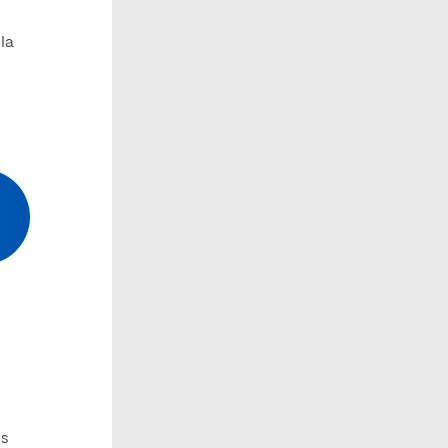
la
os