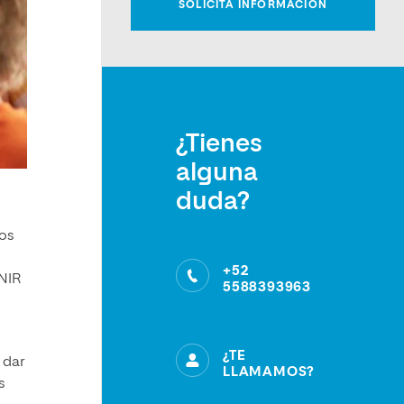
¿Tienes
alguna
duda?
mos
+52
UNIR
5588393963
¿TE
 dar
LLAMAMOS?
s