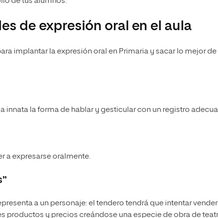
llo de tus alumnos.
es de expresión oral en el aula
para implantar la expresión oral en Primaria y sacar lo mejor de
 innata la forma de hablar y gesticular con un registro adecu
er a expresarse oralmente.
s”
presenta a un personaje: el tendero tendrá que intentar vender
es productos y precios creándose una especie de obra de teat