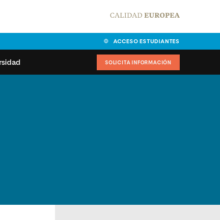
ACCESO ESTUDIANTES
rsidad
SOLICITA INFORMACIÓN
alidad
universitarias y
Carta del Rector
ciones
Nuestros alumnos
MPES
matricularse
Órganos de gobierno
sitos de acceso
Normas de funcionamiento
dad
ladora de becas
Claustro
nios institucionales