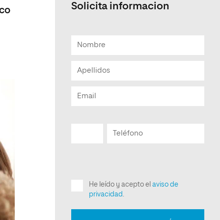
Solicita informacion
ico