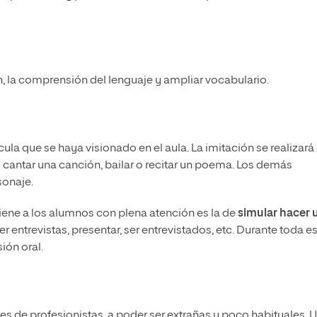
 la comprensión del lenguaje y ampliar vocabulario.
ula que se haya visionado en el aula. La imitación se realizará
o cantar una canción, bailar o recitar un poema. Los demás
sonaje.
ene a los alumnos con plena atención es la de
simular hacer 
r entrevistas, presentar, ser entrevistados, etc. Durante toda e
ión oral.
s de profesionistas, a poder ser extrañas y poco habituales. 