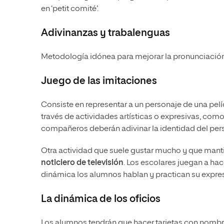
en ‘petit comité’.
Adivinanzas y trabalenguas
Metodología idónea para mejorar la pronunciación,
Juego de las imitaciones
Consiste en representar a un personaje de una pelíc
través de actividades artísticas o expresivas, com
compañeros deberán adivinar la identidad del per
Otra actividad que suele gustar mucho y que manti
noticiero de televisión
. Los escolares juegan a hace
dinámica los alumnos hablan y practican su expres
La dinámica de los oficios
Los alumnos tendrán que hacer tarjetas con nombre