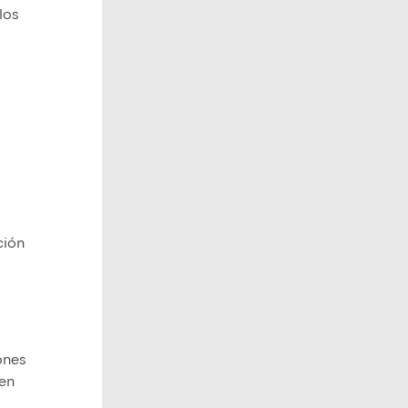
los
ción
ones
nen