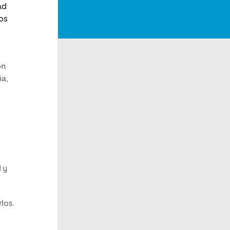
ad
vos
on
ia,
 y
los.