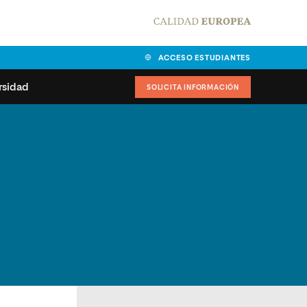
ACCESO ESTUDIANTES
rsidad
SOLICITA INFORMACIÓN
alidad
universitarias y
Carta del Rector
ciones
Nuestros alumnos
MPES
matricularse
Órganos de gobierno
sitos de acceso
Normas de funcionamiento
dad
ladora de becas
Claustro
nios institucionales