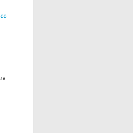
000
 se