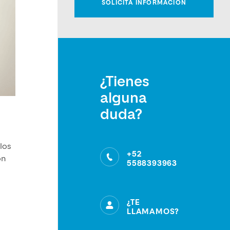
¿Tienes
alguna
duda?
los
+52
ón
5588393963
¿TE
LLAMAMOS?