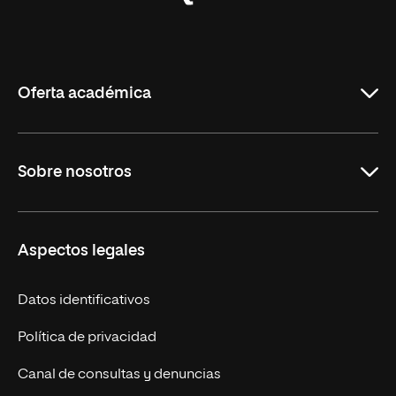
Universidad
Internacional
de
La
Rioja
Oferta académica
Maestrías en línea
Sobre nosotros
Licenciaturas en línea
Másteres Europeos
UNIR en México
Aspectos legales
Cursos Europeos
Nuestros alumnos
Títulos Americanos
Únete a nosotros
Datos identificativos
Alianza Newman
Actualidad
Política de privacidad
Solicita información
Canal de consultas y denuncias