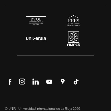
Síguenos
Síguenos
Síguenos
Síguenos
Encuéntranos
Síguenos
en
en
en
en
en
en
Facebook
Instagram
LinkedIn
YouTube
Google
Tik
Maps
Tok
© UNIR - Universidad Internacional de La Rioja 2026