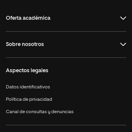
de
La
Rioja
Oferta académica
Maestrías en línea
Sobre nosotros
Licenciaturas en línea
Másteres Europeos
UNIR en México
Aspectos legales
Cursos Europeos
Nuestros alumnos
Títulos Americanos
Únete a nosotros
Datos identificativos
Alianza Newman
Actualidad
Política de privacidad
Solicita información
Canal de consultas y denuncias