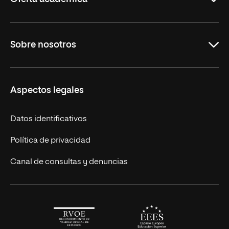
Maestrías en línea
Sobre nosotros
Licenciaturas en línea
Másteres Europeos
UNIR en México
Aspectos legales
Cursos Europeos
Nuestros alumnos
Títulos Americanos
Únete a nosotros
Datos identificativos
Alianza Newman
Actualidad
Política de privacidad
Solicita información
Canal de consultas y denuncias