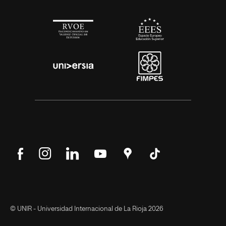
Síguenos
Síguenos
Síguenos
Síguenos
Encuéntranos
Síguenos
en
en
en
en
en
en
Facebook
Instagram
LinkedIn
YouTube
Google
Tik
Maps
Tok
© UNIR - Universidad Internacional de La Rioja 2026