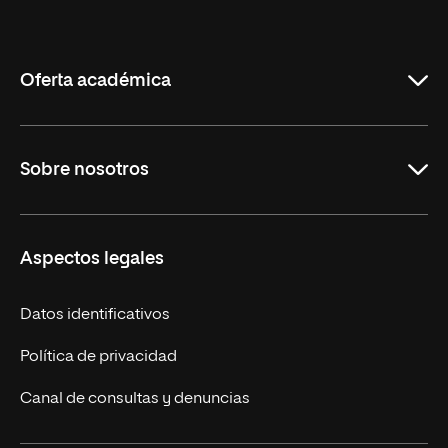
Internacional
de
La
Rioja
Oferta académica
Maestrías en línea
Sobre nosotros
Licenciaturas en línea
Másteres Europeos
UNIR en México
Aspectos legales
Cursos Europeos
Nuestros alumnos
Títulos Americanos
Únete a nosotros
Datos identificativos
Alianza Newman
Actualidad
Política de privacidad
Solicita información
Canal de consultas y denuncias